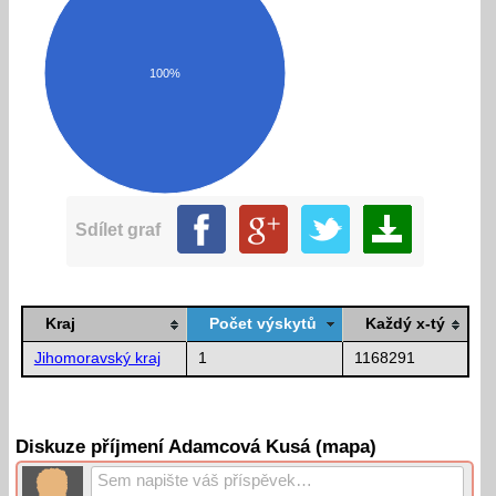
100%
Sdílet graf
Kraj
Počet výskytů
Každý x-tý
Jihomoravský kraj
1
1168291
Diskuze příjmení Adamcová Kusá (mapa)