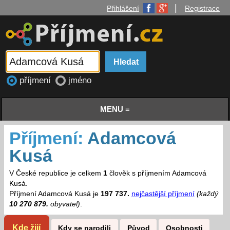
|
Přihlášení
Registrace
příjmení
jméno
MENU ≡
Příjmení:
Adamcová
Kusá
V České republice je celkem
1
člověk s příjmením Adamcová
Kusá.
Příjmení Adamcová Kusá je
197 737.
nejčastější příjmení
(každý
10 270 879.
obyvatel)
.
Kde žijí
Kdy se narodili
Původ
Osobnosti