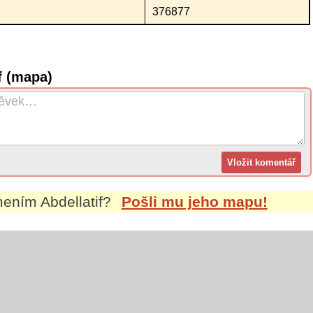
376877
f (mapa)
jmením
Abdellatif
?
Pošli mu jeho mapu!