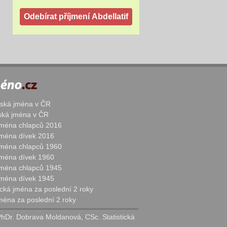
žská jména v ČR
nská jména v ČR
 jména chlapců 2016
 jména dívek 2016
 jména chlapců 1960
 jména dívek 1960
 jména chlapců 1945
 jména dívek 1945
cká jména za poslední 2 roky
jména za poslední 2 roky
PhDr. Dobrava Moldanová, CSc. Statistická