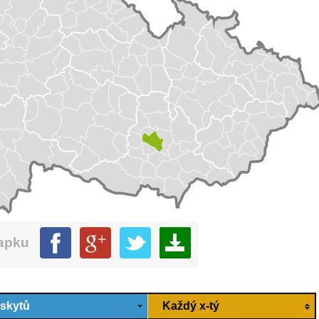
mapku
ýskytů
Každý x-tý