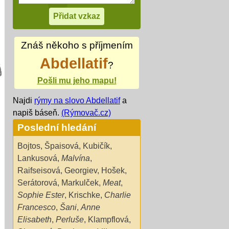
Znáš někoho s příjmením
Abdellatif
?
Pošli mu jeho mapu!
Najdi
rýmy na slovo Abdellatif
a
napiš báseň.
(Rýmovač.cz)
Poslední hledání
Bojtos
,
Špaisová
,
Kubičík
,
Lankusová
,
Malvína
,
Raifseisová
,
Georgiev
,
Hošek
,
Serátorová
,
Markulček
,
Meat
,
Sophie Ester
,
Krischke
,
Charlie
Francesco
,
Šani
,
Anne
Elisabeth
,
Perluše
,
Klampflová
,