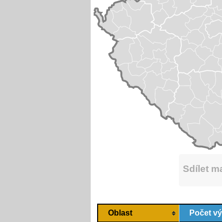
Sdílet 
Oblast
Počet v