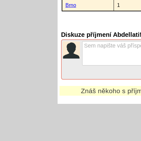
Brno
1
Diskuze příjmení Abdellati
Znáš někoho s pří