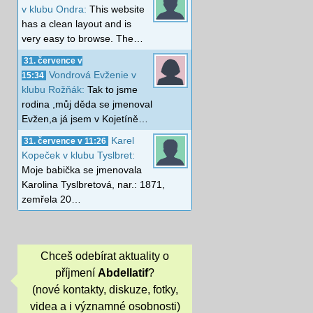
v klubu Ondra:
This website
has a clean layout and is
very easy to browse. The…
31. července v
Vondrová Evženie v
15:34
klubu Rožňák:
Tak to jsme
rodina ,můj děda se jmenoval
Evžen,a já jsem v Kojetíně…
Karel
31. července v 11:26
Kopeček v klubu Tyslbret:
Moje babička se jmenovala
Karolina Tyslbretová, nar.: 1871,
zemřela 20…
Chceš odebírat aktuality o
příjmení
Abdellatif
?
(nové kontakty, diskuze, fotky,
videa a i významné osobnosti)