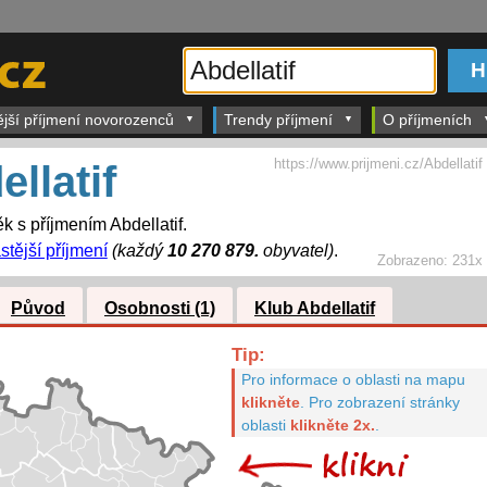
ější příjmení novorozenců
Trendy příjmení
O příjmeních
https://www.prijmeni.cz/Abdellatif
llatif
k s příjmením Abdellatif.
stější příjmení
(každý
10 270 879.
obyvatel)
.
Zobrazeno:
231x
Původ
Osobnosti (1)
Klub Abdellatif
Tip:
Pro informace o oblasti na mapu
klikněte
.
Pro zobrazení stránky
oblasti
klikněte 2x.
.