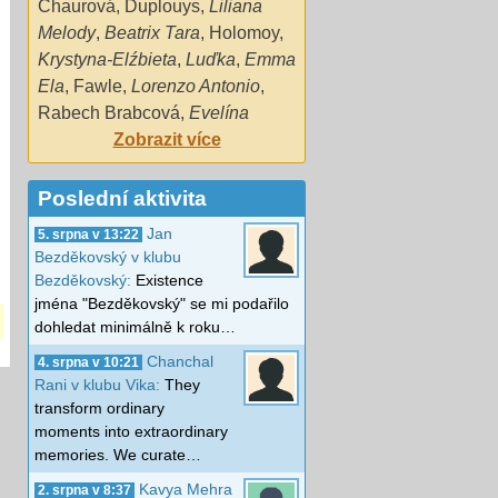
Chaurová
,
Duplouys
,
Liliana
Melody
,
Beatrix Tara
,
Holomoy
,
Krystyna-Elźbieta
,
Luďka
,
Emma
Ela
,
Fawle
,
Lorenzo Antonio
,
Rabech Brabcová
,
Evelína
Zobrazit více
Poslední aktivita
Jan
5. srpna v 13:22
Bezděkovský v klubu
Bezděkovský:
Existence
jména "Bezděkovský" se mi podařilo
dohledat minimálně k roku…
Chanchal
4. srpna v 10:21
Rani v klubu Vika:
They
transform ordinary
moments into extraordinary
memories. We curate…
Kavya Mehra
2. srpna v 8:37