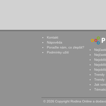
Kontakt
Nápověda
Poraďte nám, co zlepšit?
Nejčast
Podmínky užití
Nejčast
Nejoblí
Nejoblí
Nejoblí
Trendy 
Trendy -
Jak vzn
Tématic
© 2026 Copyright Rodina Online a dodavat