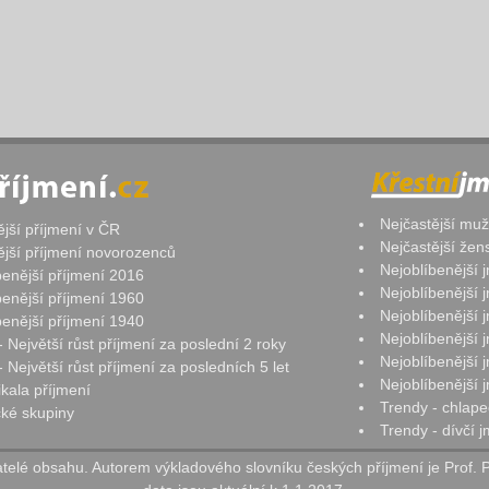
Nejčastější mu
ější příjmení v ČR
Nejčastější že
ější příjmení novorozenců
Nejoblíbenější
benější příjmení 2016
Nejoblíbenější
benější příjmení 1960
Nejoblíbenější
benější příjmení 1940
Nejoblíbenější
- Největší růst příjmení za poslední 2 roky
Nejoblíbenější
 Největší růst příjmení za posledních 5 let
Nejoblíbenější
ikala příjmení
Trendy - chlape
ké skupiny
Trendy - dívčí 
elé obsahu. Autorem výkladového slovníku českých příjmení je Prof. 