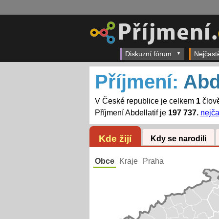
Diskuzní fórum
Nejčast
Příjmení:
Abde
V České republice je celkem
1
člově
Příjmení Abdellatif je
197 737.
nejča
Kde žijí
Kdy se narodili
Obce
Kraje
Praha