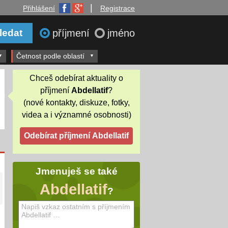
|
Přihlášení
Registrace
příjmení
jméno
Četnost podle oblastí
Chceš odebírat aktuality o
příjmení
Abdellatif
?
(nové kontakty, diskuze, fotky,
videa a i významné osobnosti)
Jmenuješ se také
Abdellatif
?