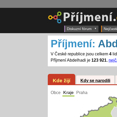
Diskuzní fórum
Nejčast
Příjmení:
Abd
V České republice jsou celkem
4
li
Příjmení Abdelhadi je
123 921.
nejč
Kde žijí
Kdy se narodili
Obce
Kraje
Praha