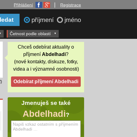
|
Přihlášení
Registrace
příjmení
jméno
Četnost podle oblastí
Chceš odebírat aktuality o
příjmení
Abdelhadi
?
(nové kontakty, diskuze, fotky,
videa a i významné osobnosti)
)
Jmenuješ se také
Abdelhadi
?