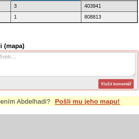
3
403941
1
808813
i (mapa)
jmením
Abdelhadi
?
Pošli mu jeho mapu!