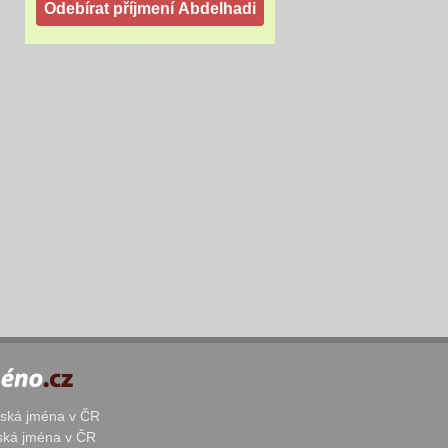
žská jména v ČR
nská jména v ČR