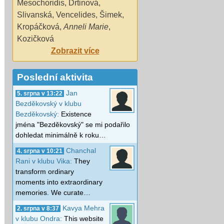
Mesochoridis
,
Drtinová
,
Slivanská
,
Vencelides
,
Šimek
,
Kropáčková
,
Anneli Marie
,
Kozičková
Zobrazit více
Poslední aktivita
Jan
5. srpna v 13:22
Bezděkovský v klubu
Bezděkovský:
Existence
jména "Bezděkovský" se mi podařilo
dohledat minimálně k roku…
Chanchal
4. srpna v 10:21
Rani v klubu Vika:
They
transform ordinary
moments into extraordinary
memories. We curate…
Kavya Mehra
2. srpna v 8:37
v klubu Ondra:
This website