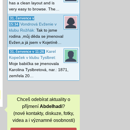
has a clean layout and is
very easy to browse. The…
31. července v
Vondrová Evženie v
15:34
klubu Rožňák:
Tak to jsme
rodina ,můj děda se jmenoval
Evžen,a já jsem v Kojetíně…
Karel
31. července v 11:26
Kopeček v klubu Tyslbret:
Moje babička se jmenovala
Karolina Tyslbretová, nar.: 1871,
zemřela 20…
Chceš odebírat aktuality o
příjmení
Abdelhadi
?
(nové kontakty, diskuze, fotky,
videa a i významné osobnosti)