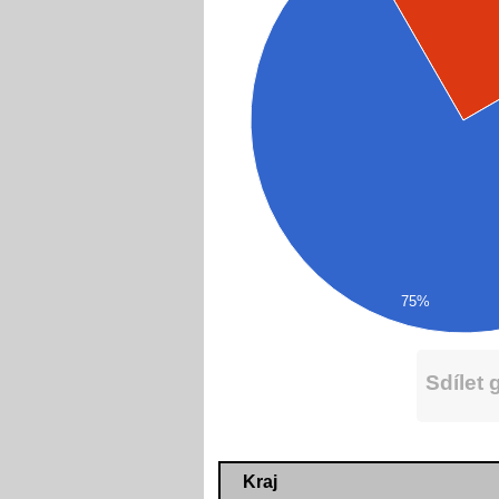
75%
Sdílet 
Kraj