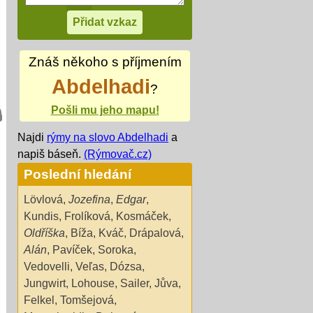
Znáš někoho s příjmením
Abdelhadi
?
Pošli mu jeho mapu!
Najdi
rýmy na slovo Abdelhadi
a
napiš báseň.
(Rýmovač.cz)
Poslední hledání
Lövlová
,
Jozefina
,
Edgar
,
Kundis
,
Frolíková
,
Kosmáček
,
Oldříška
,
Bíža
,
Kváč
,
Drápalová
,
Alán
,
Pavíček
,
Soroka
,
Vedovelli
,
Veľas
,
Dózsa
,
Jungwirt
,
Lohouse
,
Sailer
,
Jůva
,
Felkel
,
Tomšejová
,