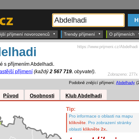
ější příjmení novorozenců
Trendy příjmení
O příjmeních
https://www.prijmeni.cz/Abdelhadi
elhadi
dé s příjmením Abdelhadi.
astější příjmení
(každý
2 567 719.
obyvatel)
.
Zobrazeno:
277x
Podobně znějící příjmení:
Abdelhady
(2
Původ
Osobnosti
Klub Abdelhadi
Tip:
Pro informace o oblasti na mapu
klikněte
.
Pro zobrazení stránky
oblasti
klikněte 2x.
.