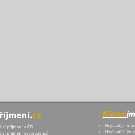
Nejčastější mu
ější příjmení v ČR
Nejčastější že
ější příjmení novorozenců