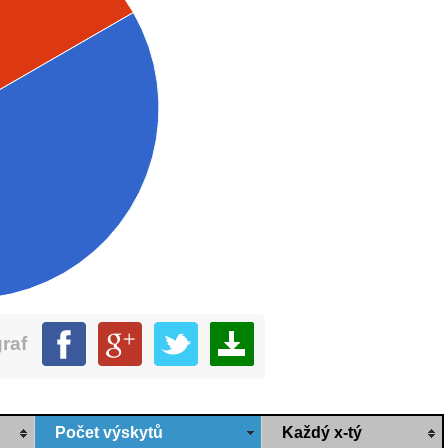
graf
Počet výskytů
Každý x-tý