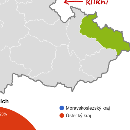
jích
Moravskoslezský kraj
25%
Ústecký kraj