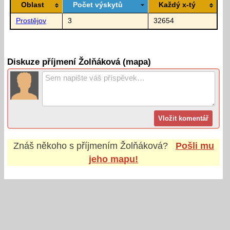
Oblast
Počet výskytů
Každý x-tý
Prostějov
3
32654
Diskuze příjmení Žolňáková (mapa)
Znáš někoho s příjmením
Žolňáková
?
Pošli mu
jeho mapu!