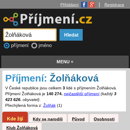
|
Přihlášení
Registrace
příjmení
jméno
MENU ≡
Příjmení:
Žolňáková
V České republice jsou celkem
3
lidé s příjmením Žolňáková.
Příjmení Žolňáková je
140 274.
nejčastější příjmení
(každý
3
423 626.
obyvatel)
.
Přechýlená forma z:
Žolňák
(1)
Kde žijí
Kdy se narodili
Původ
Osobnosti
Klub Žolňáková