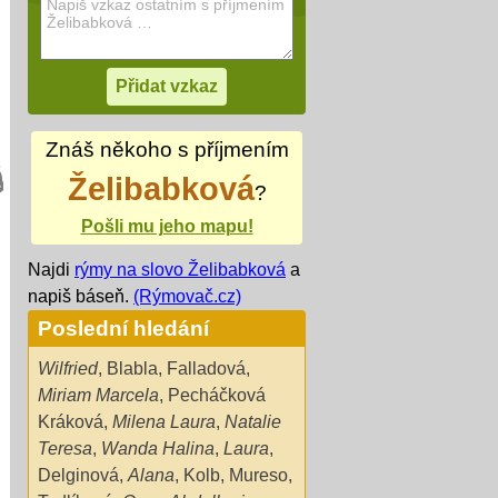
Znáš někoho s příjmením
Želibabková
?
Pošli mu jeho mapu!
Najdi
rýmy na slovo Želibabková
a
napiš báseň.
(Rýmovač.cz)
Poslední hledání
Wilfried
,
Blabla
,
Falladová
,
Miriam Marcela
,
Pecháčková
Kráková
,
Milena Laura
,
Natalie
Teresa
,
Wanda Halina
,
Laura
,
Delginová
,
Alana
,
Kolb
,
Mureso
,