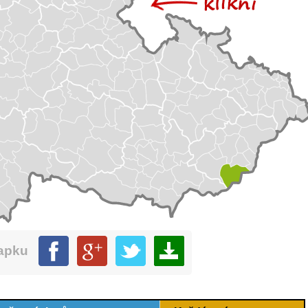
mapku