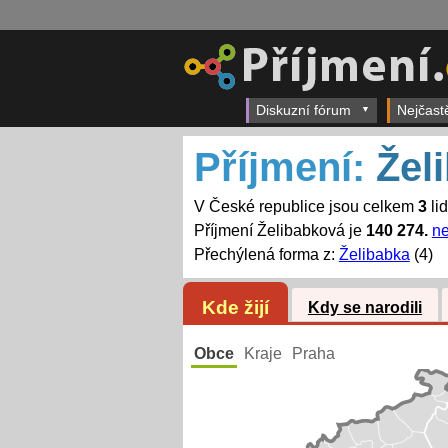
Diskuzní fórum
Nejčast
Příjmení:
Žel
V České republice jsou celkem
3
li
Příjmení Želibabková je
140 274.
ne
Přechýlená forma z:
Želibabka
(4)
Kde žijí
Kdy se narodili
Obce
Kraje
Praha