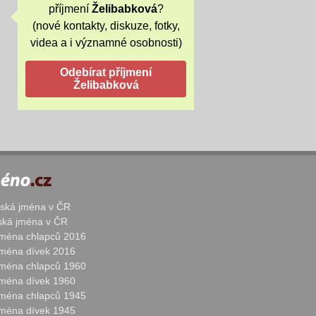
příjmení
Želibabková
?
(nové kontakty, diskuze, fotky,
videa a i významné osobnosti)
žská jména v ČR
nská jména v ČR
 jména chlapců 2016
 jména dívek 2016
 jména chlapců 1960
 jména dívek 1960
 jména chlapců 1945
 jména dívek 1945