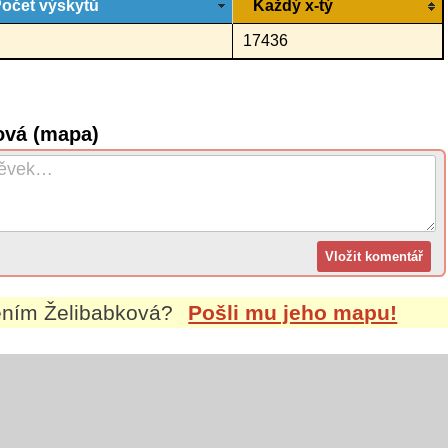
očet výskytů
Každý x-tý
17436
ová (mapa)
mením
Želibabková
?
Pošli mu jeho mapu!