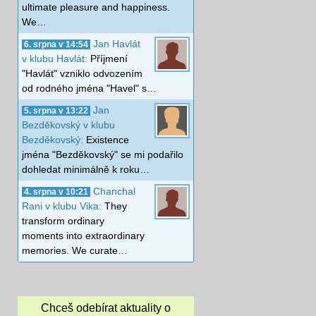
ultimate pleasure and happiness.
We…
Jan Havlát
6. srpna v 14:54
v klubu Havlát:
Příjmení
"Havlát" vzniklo odvozením
od rodného jména "Havel" s…
Jan
5. srpna v 13:22
Bezděkovský v klubu
Bezděkovský:
Existence
jména "Bezděkovský" se mi podařilo
dohledat minimálně k roku…
Chanchal
4. srpna v 10:21
Rani v klubu Vika:
They
transform ordinary
moments into extraordinary
memories. We curate…
Chceš odebírat aktuality o