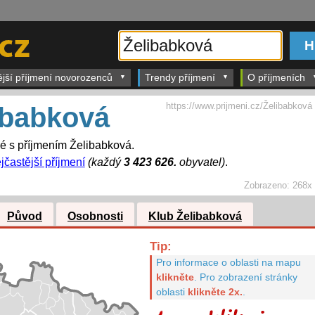
ější příjmení novorozenců
Trendy příjmení
O příjmeních
https://www.prijmeni.cz/Želibabková
ibabková
dé s příjmením Želibabková.
jčastější příjmení
(každý
3 423 626.
obyvatel)
.
Zobrazeno:
268x
Původ
Osobnosti
Klub Želibabková
Tip:
Pro informace o oblasti na mapu
klikněte
.
Pro zobrazení stránky
oblasti
klikněte 2x.
.