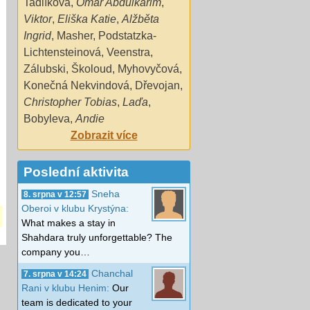
Tadlíková
,
Omar Abdulkarim
,
Viktor
,
Eliška Katie
,
Alžběta
Ingrid
,
Masher
,
Podstatzka-
Lichtensteinová
,
Veenstra
,
Zálubski
,
Školoud
,
Myhovyčová
,
Konečná Nekvindová
,
Dřevojan
,
Christopher Tobias
,
Laďa
,
Bobyleva
,
Andie
Zobrazit více
Poslední aktivita
Sneha
8. srpna v 12:57
Oberoi v klubu Krystýna:
What makes a stay in
Shahdara truly unforgettable? The
company you…
Chanchal
7. srpna v 14:24
Rani v klubu Henim:
Our
team is dedicated to your