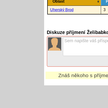
Oblast
P
Uherský Brod
3
Diskuze příjmení Želibabk
Znáš někoho s příj