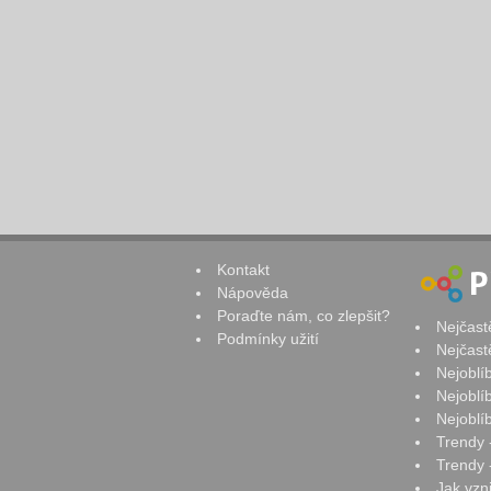
Kontakt
Nápověda
Poraďte nám, co zlepšit?
Nejčast
Podmínky užití
Nejčast
Nejoblí
Nejoblí
Nejoblí
Trendy 
Trendy -
Jak vzn