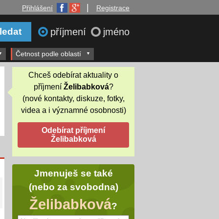
|
Přihlášení
Registrace
příjmení
jméno
Četnost podle oblastí
Chceš odebírat aktuality o
příjmení
Želibabková
?
(nové kontakty, diskuze, fotky,
videa a i významné osobnosti)
Jmenuješ se také
(nebo za svobodna)
Želibabková
?