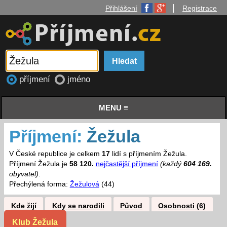
|
Přihlášení
Registrace
příjmení
jméno
MENU ≡
Příjmení:
Žežula
V České republice je celkem
17
lidí s příjmením Žežula.
Příjmení Žežula je
58 120.
nejčastější příjmení
(každý
604 169.
obyvatel)
.
Přechýlená forma:
Žežulová
(44)
Kde žijí
Kdy se narodili
Původ
Osobnosti (6)
Klub Žežula