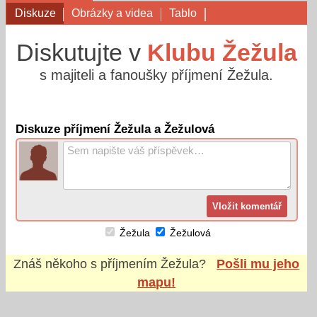
Diskuze
Obrázky a videa
Tablo
Diskutujte v
Klubu Žežula
s majiteli a fanoušky příjmení Žežula.
Diskuze příjmení Žežula a Žežulová
Žežula
Žežulová
Znáš někoho s příjmením
Žežula
?
Pošli mu jeho
mapu!