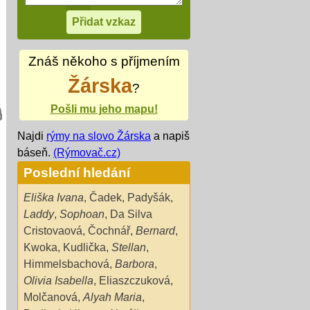
Znáš někoho s příjmením
Žárska
?
Pošli mu jeho mapu!
Najdi
rýmy na slovo Žárska
a napiš
báseň.
(Rýmovač.cz)
Poslední hledání
Eliška Ivana
,
Čadek
,
Padyšák
,
Laddy
,
Sophoan
,
Da Silva
Cristovaová
,
Čochnář
,
Bernard
,
Kwoka
,
Kudlička
,
Stellan
,
Himmelsbachová
,
Barbora
,
Olivia Isabella
,
Eliaszczuková
,
Molčanová
,
Alyah Maria
,