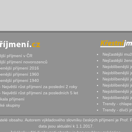
Nejčastější mu
ější příjmení v ČR
Nejčastější že
ější příjmení novorozenců
Nejoblíbenější
benější příjmení 2016
Nejoblíbenější
benější příjmení 1960
Nejoblíbenější
benější příjmení 1940
Nejoblíbenější
- Největší růst příjmení za poslední 2 roky
Nejoblíbenější
 Největší růst příjmení za posledních 5 let
Nejoblíbenější
ikala příjmení
Trendy - chlape
ké skupiny
Trendy - dívčí 
elé obsahu. Autorem výkladového slovníku českých příjmení je Prof. 
data jsou aktuální k 1.1.2017.