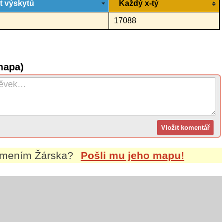
t výskytů
Každý x-tý
17088
mapa)
íjmením
Žárska
?
Pošli mu jeho mapu!