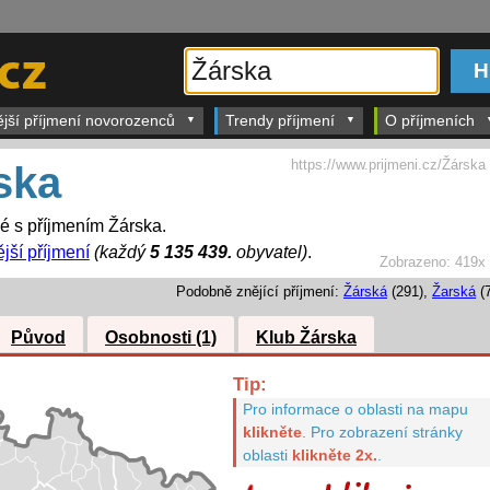
ější příjmení novorozenců
Trendy příjmení
O příjmeních
https://www.prijmeni.cz/Žárska
ska
dé s příjmením Žárska.
jší příjmení
(každý
5 135 439.
obyvatel)
.
Zobrazeno:
419x
Podobně znějící příjmení:
Žárská
(291),
Žarská
(7
Původ
Osobnosti (1)
Klub Žárska
Tip:
Pro informace o oblasti na mapu
klikněte
.
Pro zobrazení stránky
oblasti
klikněte 2x.
.