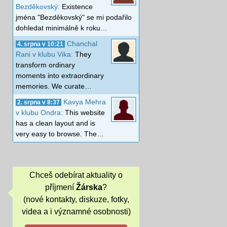
Bezděkovský:
Existence
jména "Bezděkovský" se mi podařilo
dohledat minimálně k roku…
Chanchal
4. srpna v 10:21
Rani v klubu Vika:
They
transform ordinary
moments into extraordinary
memories. We curate…
Kavya Mehra
2. srpna v 8:37
v klubu Ondra:
This website
has a clean layout and is
very easy to browse. The…
Chceš odebírat aktuality o
příjmení
Žárska
?
(nové kontakty, diskuze, fotky,
videa a i významné osobnosti)