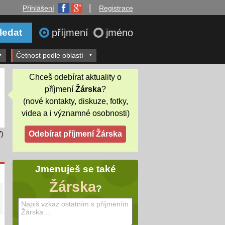
|
Přihlášení
Registrace
příjmení
jméno
Četnost podle oblastí
Chceš odebírat aktuality o
příjmení
Žárska
?
(nové kontakty, diskuze, fotky,
videa a i významné osobnosti)
)
Jmenuješ se také
Žárska
?