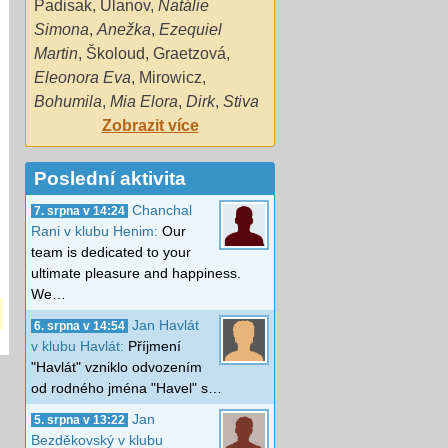
Padisak
,
Ulanov
,
Natálie
Simona
,
Anežka
,
Ezequiel
Martin
,
Školoud
,
Graetzová
,
Eleonora Eva
,
Mirowicz
,
Bohumila
,
Mia Elora
,
Dirk
,
Stiva
Zobrazit více
Poslední aktivita
Chanchal
7. srpna v 14:24
Rani v klubu Henim:
Our
team is dedicated to your
ultimate pleasure and happiness.
We…
Jan Havlát
6. srpna v 14:54
v klubu Havlát:
Příjmení
"Havlát" vzniklo odvozením
od rodného jména "Havel" s…
Jan
5. srpna v 13:22
Bezděkovský v klubu