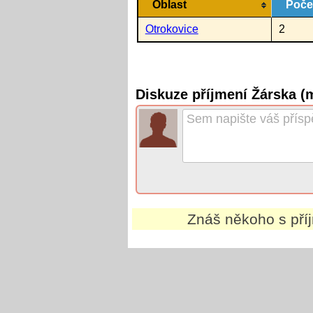
Oblast
Poče
Otrokovice
2
Diskuze příjmení Žárska (
Znáš někoho s př