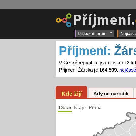
Diskuzní fórum
Nejčast
Příjmení:
Žár
V České republice jsou celkem
2
li
Příjmení Žárska je
164 509.
nejčastě
Kde žijí
Kdy se narodili
Obce
Kraje
Praha