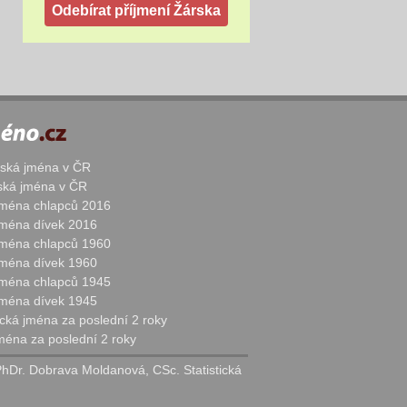
žská jména v ČR
nská jména v ČR
 jména chlapců 2016
 jména dívek 2016
 jména chlapců 1960
 jména dívek 1960
 jména chlapců 1945
 jména dívek 1945
cká jména za poslední 2 roky
jména za poslední 2 roky
PhDr. Dobrava Moldanová, CSc. Statistická