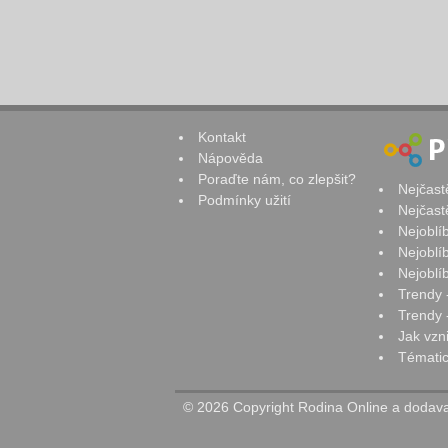
Kontakt
Nápověda
Poraďte nám, co zlepšit?
Nejčast
Podmínky užití
Nejčast
Nejoblí
Nejoblí
Nejoblí
Trendy 
Trendy -
Jak vzn
Tématic
© 2026 Copyright Rodina Online a dodavat