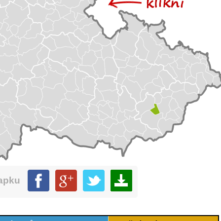
mapku