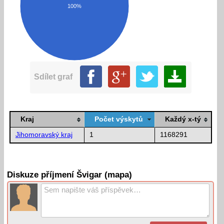
100%
Sdílet graf
Kraj
Počet výskytů
Každý x-tý
Jihomoravský kraj
1
1168291
Diskuze příjmení Švigar (mapa)