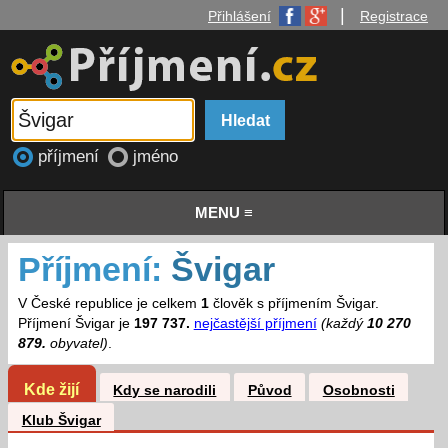
|
Přihlášení
Registrace
příjmení
jméno
MENU ≡
Příjmení:
Švigar
V České republice je celkem
1
člověk s příjmením Švigar.
Příjmení Švigar je
197 737.
nejčastější příjmení
(každý
10 270
879.
obyvatel)
.
Kde žijí
Kdy se narodili
Původ
Osobnosti
Klub Švigar