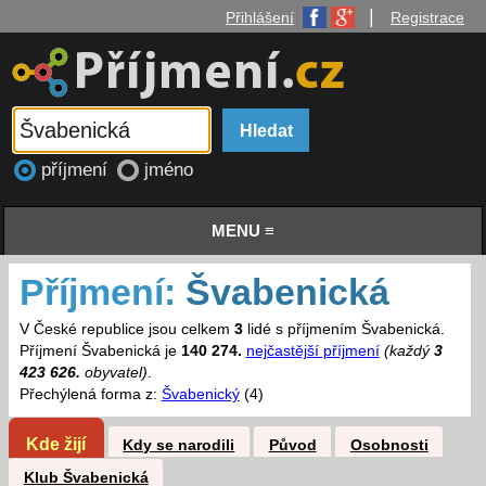
|
Přihlášení
Registrace
příjmení
jméno
MENU ≡
Příjmení:
Švabenická
V České republice jsou celkem
3
lidé s příjmením Švabenická.
Příjmení Švabenická je
140 274.
nejčastější příjmení
(každý
3
423 626.
obyvatel)
.
Přechýlená forma z:
Švabenický
(4)
Kde žijí
Kdy se narodili
Původ
Osobnosti
Klub Švabenická