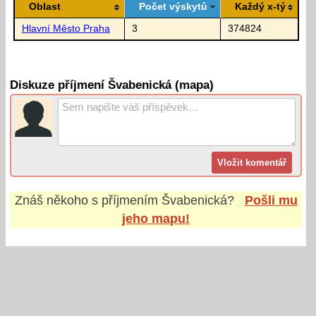
Oblast
Počet výskytů
Každý x-tý
Hlavní Město Praha
3
374824
Diskuze příjmení Švabenická (mapa)
Znáš někoho s příjmením
Švabenická
?
Pošli mu
jeho mapu!