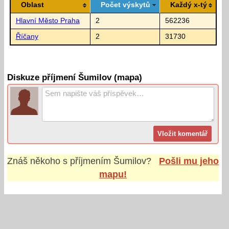
Oblast
Počet výskytů
Každý x-tý
Hlavní Město Praha
2
562236
Říčany
2
31730
Diskuze příjmení Šumilov (mapa)
Znáš někoho s příjmením
Šumilov
?
Pošli mu jeho
mapu!