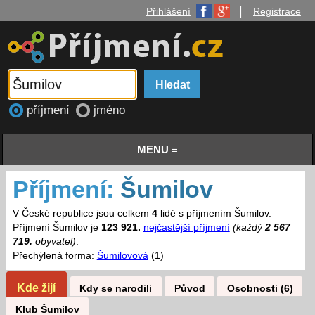
|
Přihlášení
Registrace
příjmení
jméno
MENU ≡
Příjmení:
Šumilov
V České republice jsou celkem
4
lidé s příjmením Šumilov.
Příjmení Šumilov je
123 921.
nejčastější příjmení
(každý
2 567
719.
obyvatel)
.
Přechýlená forma:
Šumilovová
(1)
Kde žijí
Kdy se narodili
Původ
Osobnosti (6)
Klub Šumilov