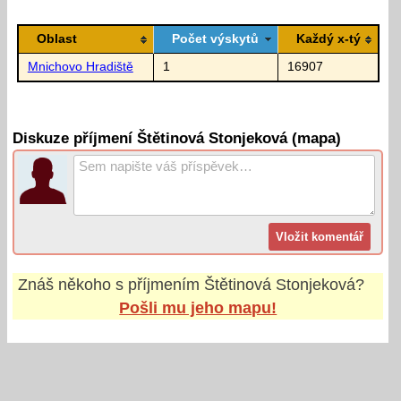
Oblast
Počet výskytů
Každý x-tý
Mnichovo Hradiště
1
16907
Diskuze příjmení Štětinová Stonjeková (mapa)
Znáš někoho s příjmením
Štětinová Stonjeková
?
Pošli mu jeho mapu!