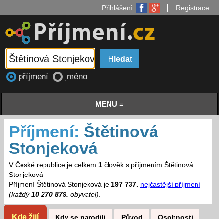
|
Přihlášení
Registrace
příjmení
jméno
MENU ≡
Příjmení:
Štětinová
Stonjeková
V České republice je celkem
1
člověk s příjmením Štětinová
Stonjeková.
Příjmení Štětinová Stonjeková je
197 737.
nejčastější příjmení
(každý
10 270 879.
obyvatel)
.
Kde žijí
Kdy se narodili
Původ
Osobnosti