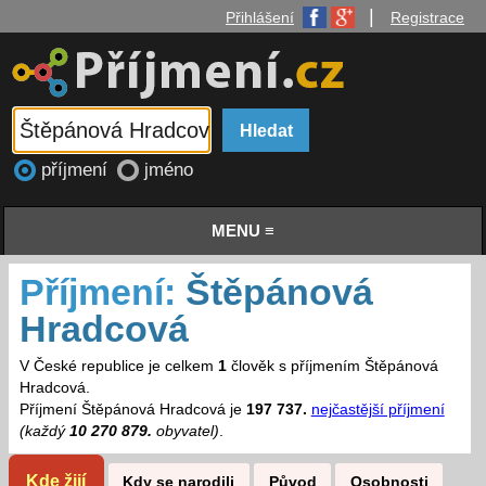
|
Přihlášení
Registrace
příjmení
jméno
MENU ≡
Příjmení:
Štěpánová
Hradcová
V České republice je celkem
1
člověk s příjmením Štěpánová
Hradcová.
Příjmení Štěpánová Hradcová je
197 737.
nejčastější příjmení
(každý
10 270 879.
obyvatel)
.
Kde žijí
Kdy se narodili
Původ
Osobnosti