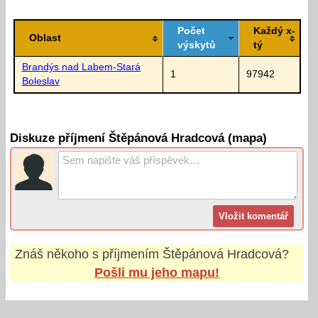
Počet
Každý x-
Oblast
výskytů
tý
Brandýs nad Labem-Stará
1
97942
Boleslav
Diskuze příjmení Štěpánová Hradcová (mapa)
Znáš někoho s příjmením
Štěpánová Hradcová
?
Pošli mu jeho mapu!