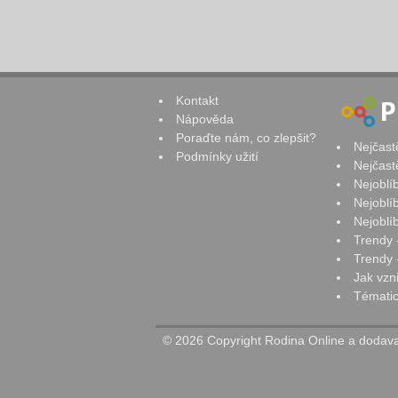
Kontakt
Nápověda
Poraďte nám, co zlepšit?
Nejčast
Podmínky užití
Nejčast
Nejoblí
Nejoblí
Nejoblí
Trendy 
Trendy -
Jak vzn
Tématic
© 2026 Copyright Rodina Online a dodavat