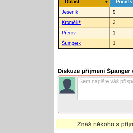
Oblast
Počet v
Jeseník
9
Kroměříž
3
Přerov
1
Šumperk
1
Diskuze příjmení Španger
Znáš někoho s pří