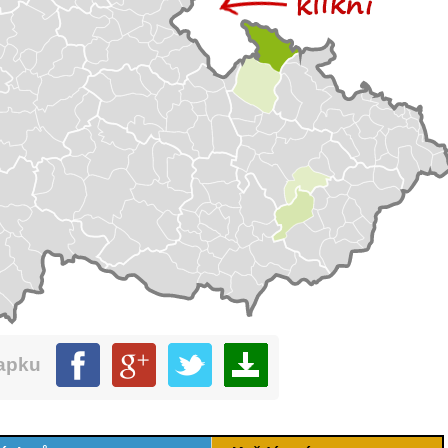
mapku