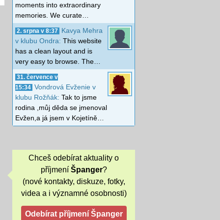
moments into extraordinary
memories. We curate…
Kavya Mehra
2. srpna v 8:37
v klubu Ondra:
This website
has a clean layout and is
very easy to browse. The…
31. července v
Vondrová Evženie v
15:34
klubu Rožňák:
Tak to jsme
rodina ,můj děda se jmenoval
Evžen,a já jsem v Kojetíně…
Chceš odebírat aktuality o
příjmení
Španger
?
(nové kontakty, diskuze, fotky,
videa a i významné osobnosti)