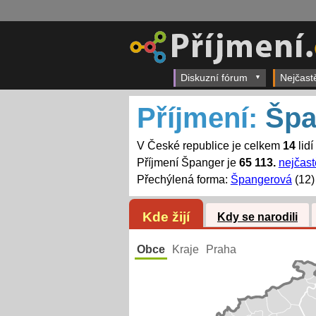
Diskuzní fórum
Nejčast
Příjmení:
Špa
V České republice je celkem
14
lidí
Příjmení Španger je
65 113.
nejčast
Přechýlená forma:
Špangerová
(12)
Kde žijí
Kdy se narodili
Obce
Kraje
Praha