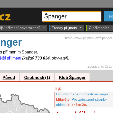
ější příjmení novorozenců
Trendy příjmení
O příjmeních
https://www.prijmeni.cz/Španger
nger
 s příjmením Španger.
ější příjmení
(každý
733 634.
obyvatel)
.
Zobrazeno:
299x
Původ
Osobnosti (1)
Klub Španger
Tip:
Pro informace o oblasti na mapu
klikněte
.
Pro zobrazení stránky
oblasti
klikněte 2x.
.