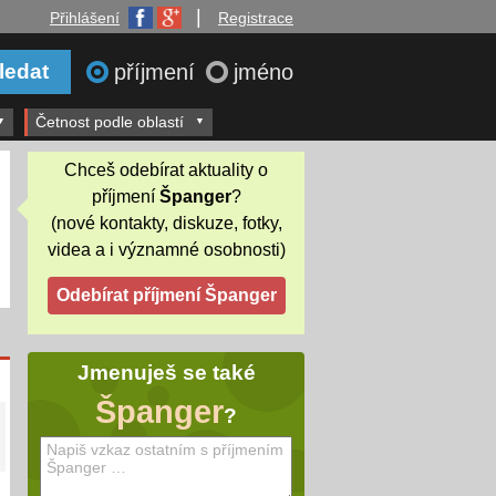
|
Přihlášení
Registrace
příjmení
jméno
Četnost podle oblastí
Chceš odebírat aktuality o
příjmení
Španger
?
(nové kontakty, diskuze, fotky,
videa a i významné osobnosti)
Jmenuješ se také
Španger
?