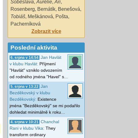
Soběslava
,
Aurélie
,
Ari
,
Rosenberg
,
Bernátík
,
Benešová
,
Tobiáš
,
Meškánová
,
Pošta
,
Pacherníková
Zobrazit více
Poslední aktivita
Jan Havlát
6. srpna v 14:54
v klubu Havlát:
Příjmení
"Havlát" vzniklo odvozením
od rodného jména "Havel" s…
Jan
5. srpna v 13:22
Bezděkovský v klubu
Bezděkovský:
Existence
jména "Bezděkovský" se mi podařilo
dohledat minimálně k roku…
Chanchal
4. srpna v 10:21
Rani v klubu Vika:
They
transform ordinary