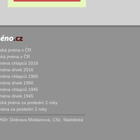
žská jména v ČR
nská jména v ČR
 jména chlapců 2016
 jména dívek 2016
 jména chlapců 1960
 jména dívek 1960
 jména chlapců 1945
 jména dívek 1945
cká jména za poslední 2 roky
jména za poslední 2 roky
PhDr. Dobrava Moldanová, CSc. Statistická