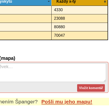
ýskytů
Každý x-tý
4330
23088
80880
70047
 (mapa)
jmením
Španger
?
Pošli mu jeho mapu!