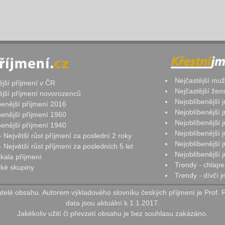
Nejčastější mu
ější příjmení v ČR
Nejčastější že
ější příjmení novorozenců
Nejoblíbenější
benější příjmení 2016
Nejoblíbenější
benější příjmení 1960
Nejoblíbenější
benější příjmení 1940
Nejoblíbenější
- Největší růst příjmení za poslední 2 roky
Nejoblíbenější
 Největší růst příjmení za posledních 5 let
Nejoblíbenější
ikala příjmení
Trendy - chlape
ké skupiny
Trendy - dívčí 
elé obsahu. Autorem výkladového slovníku českých příjmení je Prof. 
data jsou aktuální k 1.1.2017.
Jakékoliv užití či převzetí obsahu je bez souhlasu zakázáno.