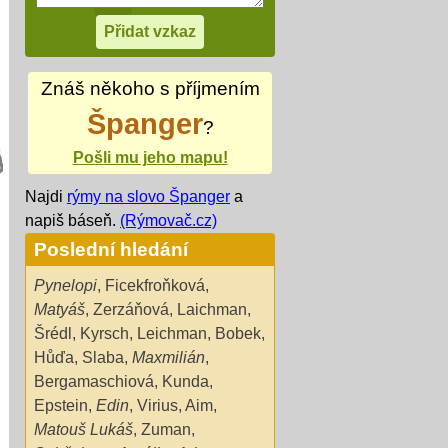
Znáš někoho s příjmením
Španger
?
Pošli mu jeho mapu!
Najdi
rýmy na slovo Španger
a
napiš báseň.
(Rýmovač.cz)
Poslední hledání
Pynelopi
,
Ficekfroňková
,
Matyáš
,
Zerzáňová
,
Laichman
,
Šrédl
,
Kyrsch
,
Leichman
,
Bobek
,
Hůďa
,
Slaba
,
Maxmilián
,
Bergamaschiová
,
Kunda
,
Epstein
,
Edin
,
Virius
,
Aim
,
Matouš Lukáš
,
Zuman
,