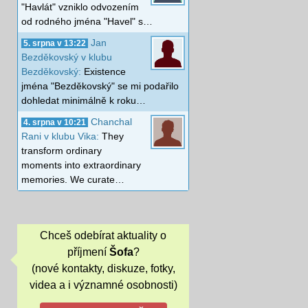
"Havlát" vzniklo odvozením
od rodného jména "Havel" s…
Jan
5. srpna v 13:22
Bezděkovský v klubu
Bezděkovský:
Existence
jména "Bezděkovský" se mi podařilo
dohledat minimálně k roku…
Chanchal
4. srpna v 10:21
Rani v klubu Vika:
They
transform ordinary
moments into extraordinary
memories. We curate…
Chceš odebírat aktuality o
příjmení
Šofa
?
(nové kontakty, diskuze, fotky,
videa a i významné osobnosti)