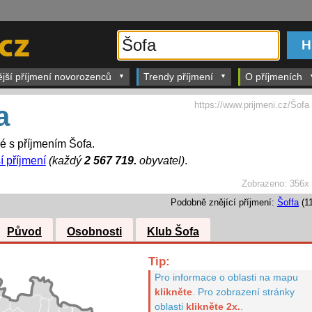
ější příjmení novorozenců
Trendy příjmení
O příjmeních
https://www.prijmeni.cz/Šofa
a
dé s příjmením Šofa.
í příjmení
(každý
2 567 719.
obyvatel)
.
Zobrazeno:
356x
Podobně znějící příjmení:
Šoffa
(11
Původ
Osobnosti
Klub Šofa
Tip:
Pro informace o oblasti na mapu
klikněte
.
Pro zobrazení stránky
oblasti
klikněte 2x.
.