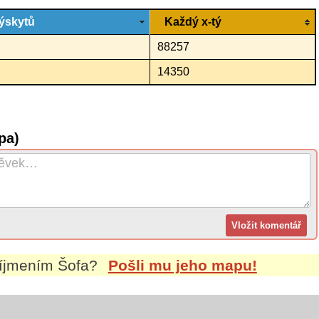
ýskytů
Každý x-tý
88257
14350
pa)
říjmením
Šofa
?
Pošli mu jeho mapu!