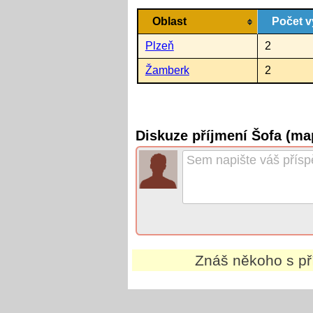
Oblast
Počet v
Plzeň
2
Žamberk
2
Diskuze příjmení Šofa (ma
Znáš někoho s p