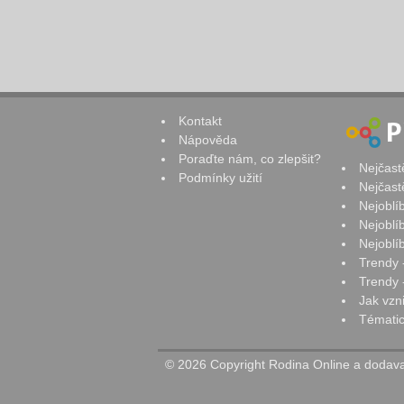
Kontakt
Nápověda
Poraďte nám, co zlepšit?
Nejčast
Podmínky užití
Nejčast
Nejoblí
Nejoblí
Nejoblí
Trendy 
Trendy -
Jak vzn
Tématic
© 2026 Copyright Rodina Online a dodavat