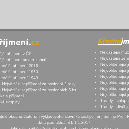
Nejčastější mu
ější příjmení v ČR
Nejčastější že
ější příjmení novorozenců
Nejoblíbenější
benější příjmení 2016
Nejoblíbenější
benější příjmení 1960
Nejoblíbenější
benější příjmení 1940
Nejoblíbenější
- Největší růst příjmení za poslední 2 roky
Nejoblíbenější
 Největší růst příjmení za posledních 5 let
Nejoblíbenější
ikala příjmení
Trendy - chlape
ké skupiny
Trendy - dívčí 
elé obsahu. Autorem výkladového slovníku českých příjmení je Prof. 
data jsou aktuální k 1.1.2017.
Jakékoliv užití či převzetí obsahu je bez souhlasu zakázáno.