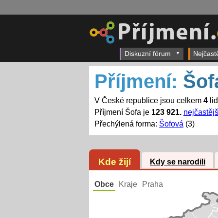
Diskuzní fórum
Nejčast
Příjmení:
Šof
V České republice jsou celkem
4
li
Příjmení Šofa je
123 921.
nejčastějš
Přechýlená forma:
Šofová
(3)
Kde žijí
Kdy se narodili
Obce
Kraje
Praha