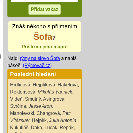
Znáš někoho s příjmením
Šofa
?
Pošli mu jeho mapu!
Najdi
rýmy na slovo Šofa
a napiš
báseň.
(Rýmovač.cz)
Poslední hledání
Hrdlicová
,
Hejplíková
,
Hakelová
,
Rektorisová
,
Mikuláš Yannick
,
Vídeň
,
Smutný
,
Asingrová
,
Svrčina
,
Jesse Aron
,
Manolevski
,
Changrová
,
Petr
Vítězslav
,
Hejplík
,
Julia Antonia
,
Kukuliáš
,
Daka
,
Lucak
,
Repák
,