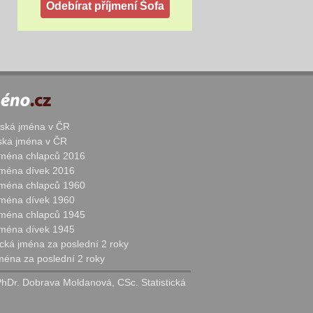
žská jména v ČR
nská jména v ČR
 jména chlapců 2016
 jména dívek 2016
 jména chlapců 1960
 jména dívek 1960
 jména chlapců 1945
 jména dívek 1945
cká jména za poslední 2 roky
jména za poslední 2 roky
PhDr. Dobrava Moldanová, CSc. Statistická