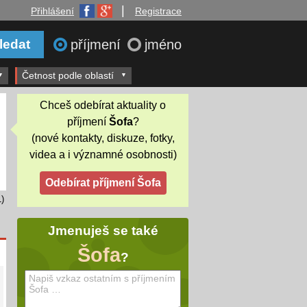
|
Přihlášení
Registrace
příjmení
jméno
Četnost podle oblastí
Chceš odebírat aktuality o
příjmení
Šofa
?
(nové kontakty, diskuze, fotky,
videa a i významné osobnosti)
)
Jmenuješ se také
Šofa
?