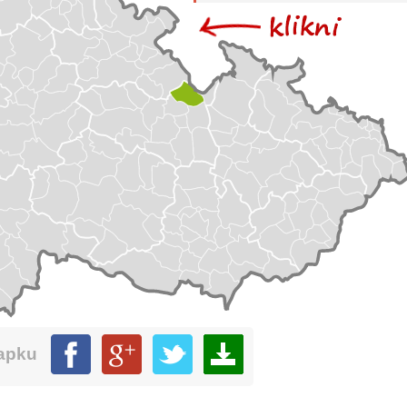
mapku