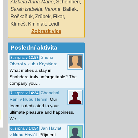
Alžběta Anna-Marie
,
Scheinherr
,
Sarah Isabella
,
Verona
,
Ballek
,
Roškaňuk
,
Zrůbek
,
Fikar
,
Klimeš
,
Kminiak
,
Leidl
Zobrazit více
Poslední aktivita
Sneha
8. srpna v 12:57
Oberoi v klubu Krystýna:
What makes a stay in
Shahdara truly unforgettable? The
company you…
Chanchal
7. srpna v 14:24
Rani v klubu Henim:
Our
team is dedicated to your
ultimate pleasure and happiness.
We…
Jan Havlát
6. srpna v 14:54
v klubu Havlát:
Příjmení