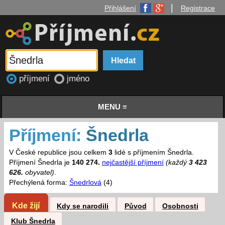
|
Přihlášení
Registrace
příjmení
jméno
MENU ≡
Příjmení:
Šnedrla
V České republice jsou celkem
3
lidé s příjmením Šnedrla.
Příjmení Šnedrla je
140 274.
nejčastější příjmení
(každý
3 423
626.
obyvatel)
.
Přechýlená forma:
Šnedrlová
(4)
Kde žijí
Kdy se narodili
Původ
Osobnosti
Klub Šnedrla