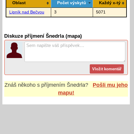
Oblast
Počet výskytů
Každý x-tý
Lipník nad Bečvou
3
5071
Diskuze příjmení Šnedrla (mapa)
Znáš někoho s příjmením
Šnedrla
?
Pošli mu jeho
mapu!