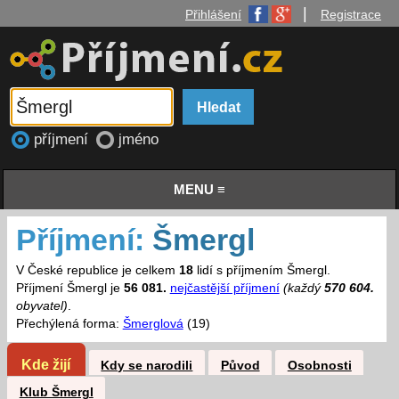
|
Přihlášení
Registrace
příjmení
jméno
MENU ≡
Příjmení:
Šmergl
V České republice je celkem
18
lidí s příjmením Šmergl.
Příjmení Šmergl je
56 081.
nejčastější příjmení
(každý
570 604.
obyvatel)
.
Přechýlená forma:
Šmerglová
(19)
Kde žijí
Kdy se narodili
Původ
Osobnosti
Klub Šmergl