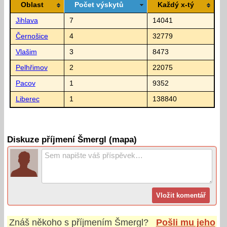
Oblast
Počet výskytů
Každý x-tý
Jihlava
7
14041
Černošice
4
32779
Vlašim
3
8473
Pelhřimov
2
22075
Pacov
1
9352
Liberec
1
138840
Diskuze příjmení Šmergl (mapa)
Znáš někoho s příjmením
Šmergl
?
Pošli mu jeho