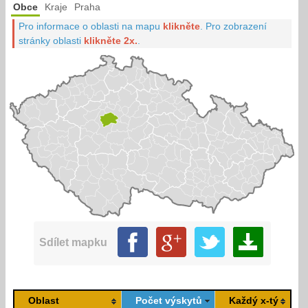
Obce
Kraje
Praha
Pro informace o oblasti na mapu
klikněte
.
Pro zobrazení
stránky oblasti
klikněte 2x.
.
Sdílet mapku
Oblast
Počet výskytů
Každý x-tý