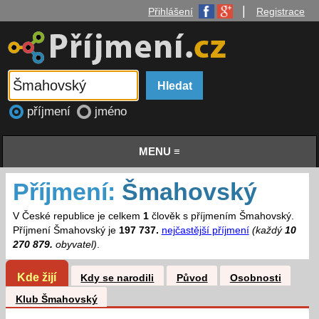
|
Přihlášení
Registrace
příjmení
jméno
MENU ≡
Příjmení:
Šmahovský
V České republice je celkem
1
člověk s příjmením Šmahovský.
Příjmení Šmahovský je
197 737.
nejčastější příjmení
(každý
10
270 879.
obyvatel)
.
Kde žijí
Kdy se narodili
Původ
Osobnosti
Klub Šmahovský