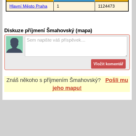
Hlavní Město Praha
1
1124473
Diskuze příjmení Šmahovský (mapa)
Znáš někoho s příjmením
Šmahovský
?
Pošli mu
jeho mapu!