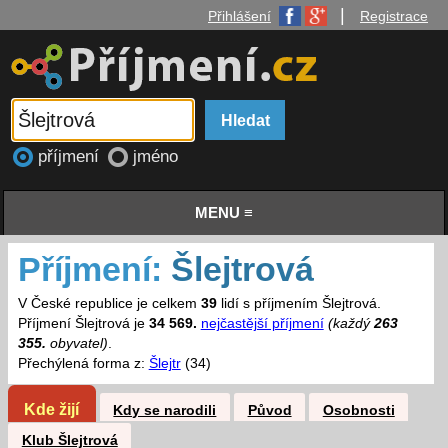
|
Přihlášení
Registrace
příjmení
jméno
MENU ≡
Příjmení:
Šlejtrová
V České republice je celkem
39
lidí s příjmením Šlejtrová.
Příjmení Šlejtrová je
34 569.
nejčastější příjmení
(každý
263
355.
obyvatel)
.
Přechýlená forma z:
Šlejtr
(34)
Kde žijí
Kdy se narodili
Původ
Osobnosti
Klub Šlejtrová