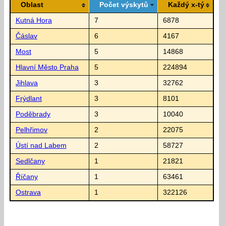
Oblast
Počet výskytů
Každý x-tý
Kutná Hora
7
6878
Čáslav
6
4167
Most
5
14868
Hlavní Město Praha
5
224894
Jihlava
3
32762
Frýdlant
3
8101
Poděbrady
3
10040
Pelhřimov
2
22075
Ústí nad Labem
2
58727
Sedlčany
1
21821
Říčany
1
63461
Ostrava
1
322126