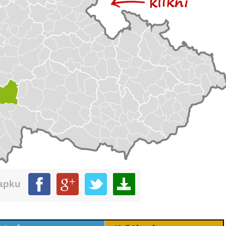
mapku