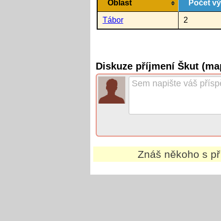
Oblast
Počet v
Tábor
2
Diskuze příjmení Škut (ma
Znáš někoho s p