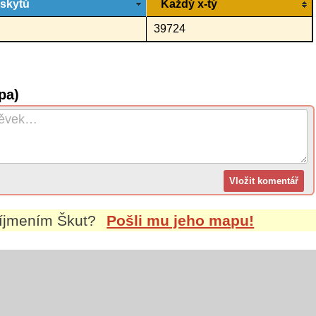
ýskytů
Každý x-tý
39724
pa)
říjmením
Škut
?
Pošli mu jeho mapu!