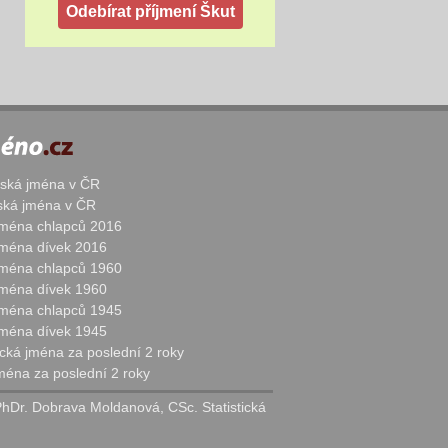
žská jména v ČR
nská jména v ČR
 jména chlapců 2016
 jména dívek 2016
 jména chlapců 1960
 jména dívek 1960
 jména chlapců 1945
 jména dívek 1945
cká jména za poslední 2 roky
jména za poslední 2 roky
PhDr. Dobrava Moldanová, CSc. Statistická