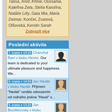
Talisa
,
Anid
,
Khloé
,
Oussama
,
Kateřina Zeta
,
Stella Karolína
,
Natálie Lilly
,
Gaia Mia
,
María
Delmar
,
Končel
,
Zvarová
,
Olšovská
,
Kerstin Sarah
Zobrazit více
Poslední aktivita
Chanchal
7. srpna v 14:24
Rani v klubu Henim:
Our
team is dedicated to your
ultimate pleasure and happiness.
We…
Jan Havlát
6. srpna v 14:54
v klubu Havlát:
Příjmení
"Havlát" vzniklo odvozením
od rodného jména "Havel" s…
Jan
5. srpna v 13:22
Bezděkovský v klubu