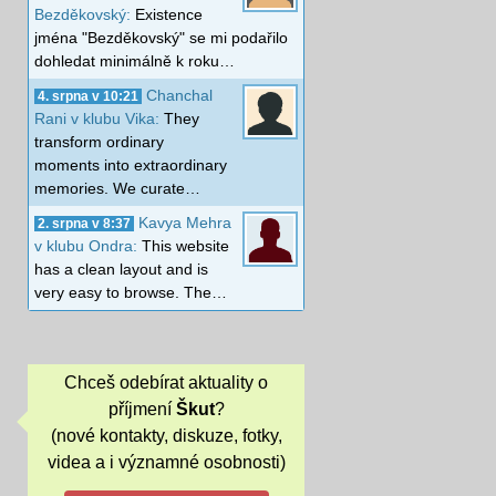
Bezděkovský:
Existence
jména "Bezděkovský" se mi podařilo
dohledat minimálně k roku…
Chanchal
4. srpna v 10:21
Rani v klubu Vika:
They
transform ordinary
moments into extraordinary
memories. We curate…
Kavya Mehra
2. srpna v 8:37
v klubu Ondra:
This website
has a clean layout and is
very easy to browse. The…
Chceš odebírat aktuality o
příjmení
Škut
?
(nové kontakty, diskuze, fotky,
videa a i významné osobnosti)