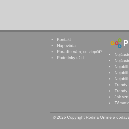
Kontakt
Nápověda
Poraďte nám, co zlepšit?
Nejčast
Podmínky užití
Nejčast
Nejoblí
Nejoblí
Nejoblí
Trendy 
Trendy -
Jak vzn
Tématic
© 2026 Copyright Rodina Online a dodavat