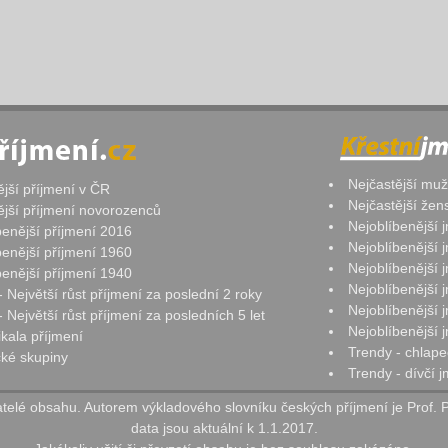
Nejčastější mu
ější příjmení v ČR
Nejčastější že
ější příjmení novorozenců
Nejoblíbenější
benější příjmení 2016
Nejoblíbenější
benější příjmení 1960
Nejoblíbenější
benější příjmení 1940
Nejoblíbenější
- Největší růst příjmení za poslední 2 roky
Nejoblíbenější
 Největší růst příjmení za posledních 5 let
Nejoblíbenější
ikala příjmení
Trendy - chlape
ké skupiny
Trendy - dívčí 
elé obsahu. Autorem výkladového slovníku českých příjmení je Prof. 
data jsou aktuální k 1.1.2017.