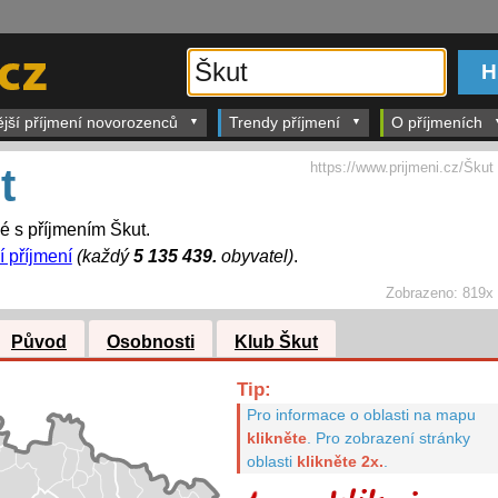
ější příjmení novorozenců
Trendy příjmení
O příjmeních
https://www.prijmeni.cz/Škut
t
dé s příjmením Škut.
í příjmení
(každý
5 135 439.
obyvatel)
.
Zobrazeno:
819x
Původ
Osobnosti
Klub Škut
Tip:
Pro informace o oblasti na mapu
klikněte
.
Pro zobrazení stránky
oblasti
klikněte 2x.
.