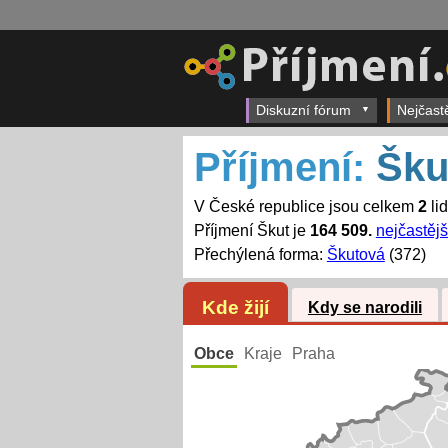
Diskuzní fórum
Nejčast
Příjmení:
Šku
V České republice jsou celkem
2
li
Příjmení Škut je
164 509.
nejčastějš
Přechýlená forma:
Škutová
(372)
Kde žijí
Kdy se narodili
Obce
Kraje
Praha