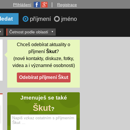
|
Přihlášení
Registrace
příjmení
jméno
Četnost podle oblastí
Chceš odebírat aktuality o
příjmení
Škut
?
(nové kontakty, diskuze, fotky,
videa a i významné osobnosti)
Jmenuješ se také
Škut
?