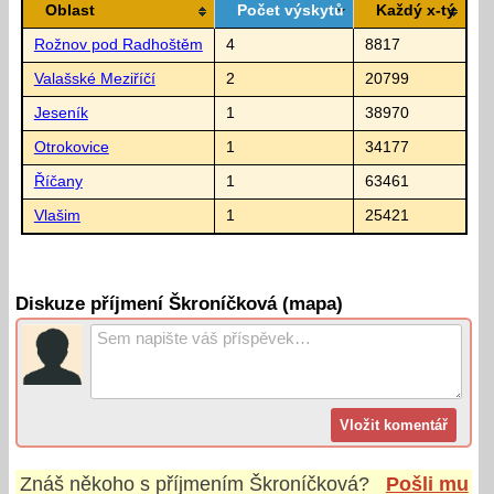
Oblast
Počet výskytů
Každý x-tý
Rožnov pod Radhoštěm
4
8817
Valašské Meziříčí
2
20799
Jeseník
1
38970
Otrokovice
1
34177
Říčany
1
63461
Vlašim
1
25421
Diskuze příjmení Škroníčková (mapa)
Znáš někoho s příjmením
Škroníčková
?
Pošli mu