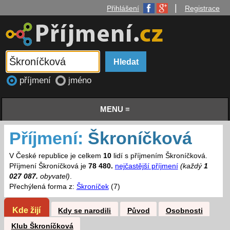
|
Přihlášení
Registrace
příjmení
jméno
MENU ≡
Příjmení:
Škroníčková
V České republice je celkem
10
lidí s příjmením Škroníčková.
Příjmení Škroníčková je
78 480.
nejčastější příjmení
(každý
1
027 087.
obyvatel)
.
Přechýlená forma z:
Škroníček
(7)
Kde žijí
Kdy se narodili
Původ
Osobnosti
Klub Škroníčková