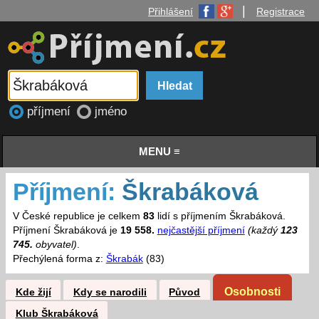
|
Přihlášení
Registrace
příjmení
jméno
MENU ≡
Příjmení:
Škrabáková
V České republice je celkem
83
lidí s příjmením Škrabáková.
Příjmení Škrabáková je
19 558.
nejčastější příjmení
(každý
123
745.
obyvatel)
.
Přechýlená forma z:
Škrabák
(83)
Osobnosti
Kde žijí
Kdy se narodili
Původ
Klub Škrabáková