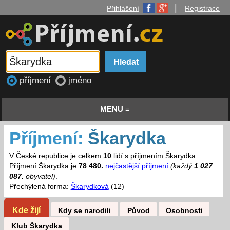
|
Přihlášení
Registrace
příjmení
jméno
MENU ≡
Příjmení:
Škarydka
V České republice je celkem
10
lidí s příjmením Škarydka.
Příjmení Škarydka je
78 480.
nejčastější příjmení
(každý
1 027
087.
obyvatel)
.
Přechýlená forma:
Škarydková
(12)
Kde žijí
Kdy se narodili
Původ
Osobnosti
Klub Škarydka