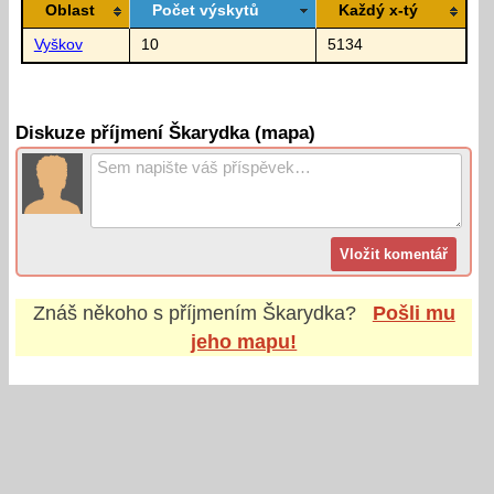
Oblast
Počet výskytů
Každý x-tý
Vyškov
10
5134
Diskuze příjmení Škarydka (mapa)
Znáš někoho s příjmením
Škarydka
?
Pošli mu
jeho mapu!