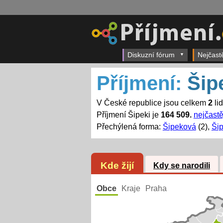
Diskuzní fórum
Nejčast
Příjmení:
Šip
V České republice jsou celkem
2
lid
Příjmení Šipeki je
164 509.
nejčastě
Přechýlená forma:
Šipeková
(2),
Ši
Kde žijí
Kdy se narodili
Obce
Kraje
Praha