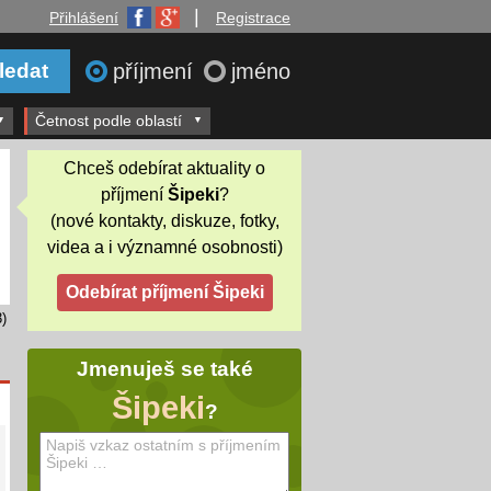
|
Přihlášení
Registrace
příjmení
jméno
Četnost podle oblastí
Chceš odebírat aktuality o
příjmení
Šipeki
?
(nové kontakty, diskuze, fotky,
videa a i významné osobnosti)
)
Jmenuješ se také
Šipeki
?