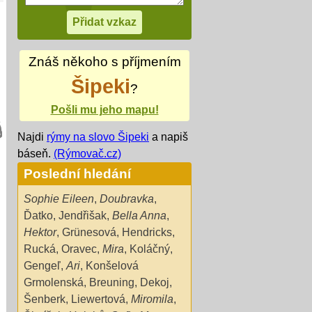
Znáš někoho s příjmením
Šipeki
?
Pošli mu jeho mapu!
Najdi
rýmy na slovo Šipeki
a napiš
báseň.
(Rýmovač.cz)
Poslední hledání
Sophie Eileen
,
Doubravka
,
Ďatko
,
Jendřišak
,
Bella Anna
,
Hektor
,
Grünesová
,
Hendricks
,
Rucká
,
Oravec
,
Mira
,
Koláčný
,
Gengeľ
,
Ari
,
Konšelová
Grmolenská
,
Breuning
,
Dekoj
,
Šenberk
,
Liewertová
,
Miromila
,