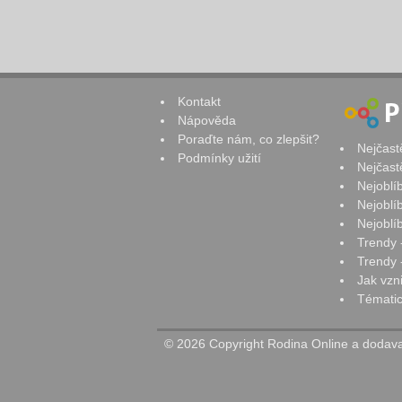
Kontakt
Nápověda
Poraďte nám, co zlepšit?
Nejčast
Podmínky užití
Nejčast
Nejoblí
Nejoblí
Nejoblí
Trendy 
Trendy -
Jak vzn
Tématic
© 2026 Copyright Rodina Online a dodavat