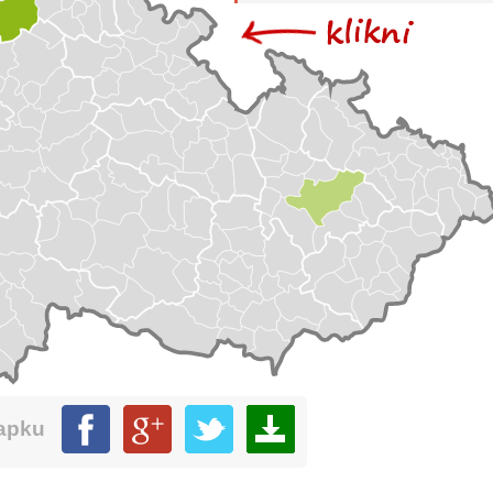
mapku