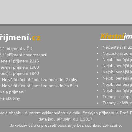
Nejčastější mu
ější příjmení v ČR
Nejčastější že
ější příjmení novorozenců
Nejoblíbenější
benější příjmení 2016
Nejoblíbenější
benější příjmení 1960
Nejoblíbenější
benější příjmení 1940
Nejoblíbenější
- Největší růst příjmení za poslední 2 roky
Nejoblíbenější
 Největší růst příjmení za posledních 5 let
Nejoblíbenější
ikala příjmení
Trendy - chlape
ké skupiny
Trendy - dívčí 
elé obsahu. Autorem výkladového slovníku českých příjmení je Prof. 
data jsou aktuální k 1.1.2017.
Jakékoliv užití či převzetí obsahu je bez souhlasu zakázáno.