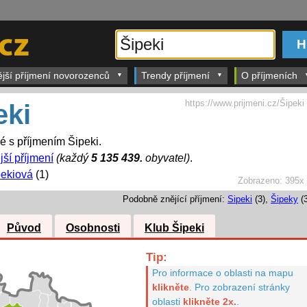
ější příjmení novorozenců
Trendy příjmení
O příjmeních
https://www.prijmeni.cz/Šipeki
eki
é s příjmením Šipeki.
jší příjmení
(každý
5 135 439.
obyvatel)
.
pekiová
(1)
Zobrazeno:
395x
Podobně znějící příjmení:
Sipeki
(3),
Šipeky
(3
Původ
Osobnosti
Klub Šipeki
Tip:
Pro informace o oblasti na mapu
klikněte
.
Pro zobrazení stránky
oblasti
klikněte 2x.
.