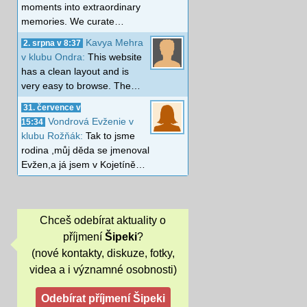
moments into extraordinary
memories. We curate…
Kavya Mehra
2. srpna v 8:37
v klubu Ondra:
This website
has a clean layout and is
very easy to browse. The…
31. července v
Vondrová Evženie v
15:34
klubu Rožňák:
Tak to jsme
rodina ,můj děda se jmenoval
Evžen,a já jsem v Kojetíně…
Chceš odebírat aktuality o
příjmení
Šipeki
?
(nové kontakty, diskuze, fotky,
videa a i významné osobnosti)