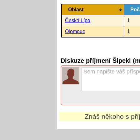
Oblast
Poč
Česká Lípa
1
Olomouc
1
Diskuze příjmení Šipeki (
Znáš někoho s př