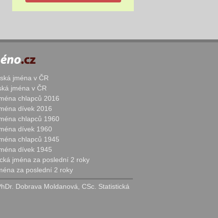
žská jména v ČR
nská jména v ČR
 jména chlapců 2016
 jména dívek 2016
 jména chlapců 1960
 jména dívek 1960
 jména chlapců 1945
 jména dívek 1945
cká jména za poslední 2 roky
jména za poslední 2 roky
PhDr. Dobrava Moldanová, CSc. Statistická