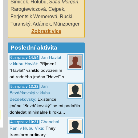
Šimíček
,
Holubů
,
Sofia Morgan
,
Rarogiewiczová
,
Cejpek
,
Ferjentsik Wernerová
,
Rucki
,
Turanský
,
Adámek
,
Münzperger
Zobrazit více
Poslední aktivita
Jan Havlát
6. srpna v 14:54
v klubu Havlát:
Příjmení
"Havlát" vzniklo odvozením
od rodného jména "Havel" s…
Jan
5. srpna v 13:22
Bezděkovský v klubu
Bezděkovský:
Existence
jména "Bezděkovský" se mi podařilo
dohledat minimálně k roku…
Chanchal
4. srpna v 10:21
Rani v klubu Vika:
They
transform ordinary