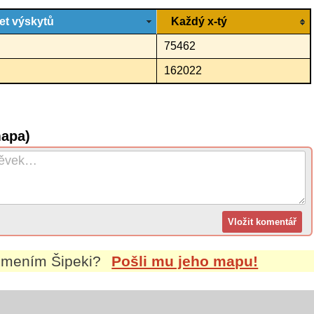
et výskytů
Každý x-tý
75462
162022
mapa)
íjmením
Šipeki
?
Pošli mu jeho mapu!