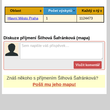
Oblast
Počet výskytů
Každý x-tý
Hlavní Město Praha
1
1124473
Diskuze příjmení Šilhová Šafránková (mapa)
Znáš někoho s příjmením
Šilhová Šafránková
?
Pošli mu jeho mapu!