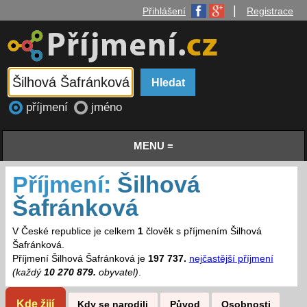
|
Přihlášení
Registrace
příjmení
jméno
MENU ≡
Příjmení:
Šilhová
Šafránková
V České republice je celkem
1
člověk s příjmením Šilhová
Šafránková.
Příjmení Šilhová Šafránková je
197 737.
nejčastější příjmení
(každý
10 270 879.
obyvatel)
.
Kde žijí
Kdy se narodili
Původ
Osobnosti