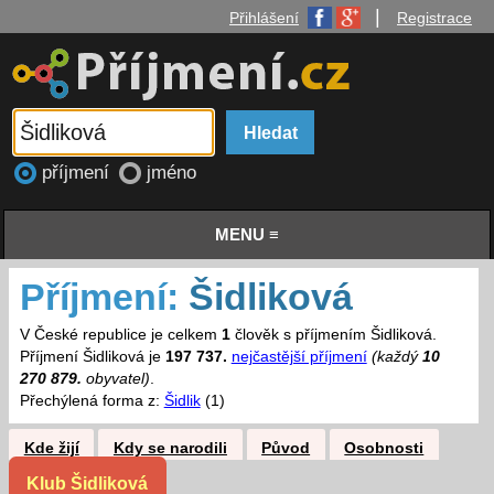
|
Přihlášení
Registrace
příjmení
jméno
MENU ≡
Příjmení:
Šidliková
V České republice je celkem
1
člověk s příjmením Šidliková.
Příjmení Šidliková je
197 737.
nejčastější příjmení
(každý
10
270 879.
obyvatel)
.
Přechýlená forma z:
Šidlik
(1)
Kde žijí
Kdy se narodili
Původ
Osobnosti
Klub Šidliková