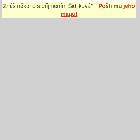
Znáš někoho s příjmením
Šidliková
?
Pošli mu jeho
mapu!