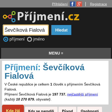
|
Přihlášení
Registrace
příjmení
jméno
MENU ≡
Příjmení:
Ševčíková
Fialová
V České republice je celkem
1
člověk s příjmením Ševčíková
Fialová.
Příjmení Ševčíková Fialová je
197 737.
nejčastější příjmení
(každý
10 270 879.
obyvatel)
.
Kde žijí
Kdy se narodili
Původ
Osobnosti