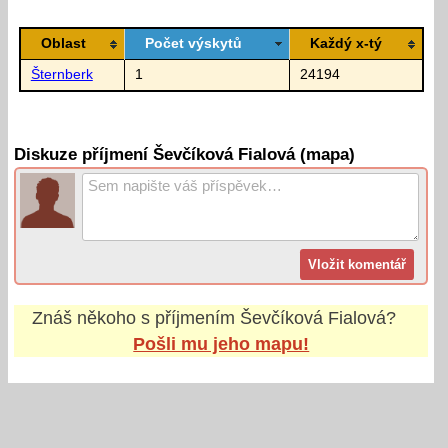
Oblast
Počet výskytů
Každý x-tý
Šternberk
1
24194
Diskuze příjmení Ševčíková Fialová (mapa)
Znáš někoho s příjmením
Ševčíková Fialová
?
Pošli mu jeho mapu!