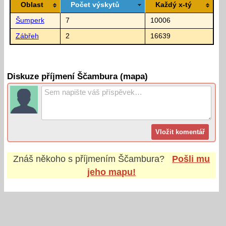
Oblast
Počet výskytů
Každý x-tý
Šumperk
7
10006
Zábřeh
2
16639
Diskuze příjmení Ščambura (mapa)
Znáš někoho s příjmením
Ščambura
?
Pošli mu
jeho mapu!