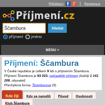
|
Přihlášení
Registrace
příjmení
jméno
MENU ≡
Příjmení:
Ščambura
V České republice je celkem
9
lidí s příjmením Ščambura.
Příjmení Ščambura je
83 023.
nejčastější příjmení
(každý
1 141
208.
obyvatel)
.
Přechýlená forma:
Ščamburová
(9)
Kde žijí
Kdy se narodili
Původ
Osobnosti
Klub Ščambura