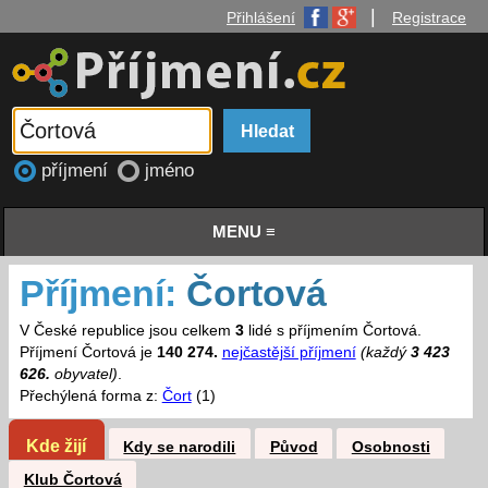
|
Přihlášení
Registrace
příjmení
jméno
MENU ≡
Příjmení:
Čortová
V České republice jsou celkem
3
lidé s příjmením Čortová.
Příjmení Čortová je
140 274.
nejčastější příjmení
(každý
3 423
626.
obyvatel)
.
Přechýlená forma z:
Čort
(1)
Kde žijí
Kdy se narodili
Původ
Osobnosti
Klub Čortová