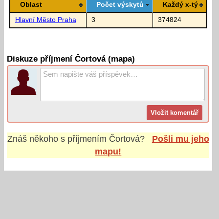
Oblast
Počet výskytů
Každý x-tý
Hlavní Město Praha
3
374824
Diskuze příjmení Čortová (mapa)
Znáš někoho s příjmením
Čortová
?
Pošli mu jeho
mapu!