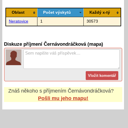
Oblast
Počet výskytů
Každý x-tý
Neratovice
1
30573
Diskuze příjmení Černávondráčková (mapa)
Znáš někoho s příjmením
Černávondráčková
?
Pošli mu jeho mapu!