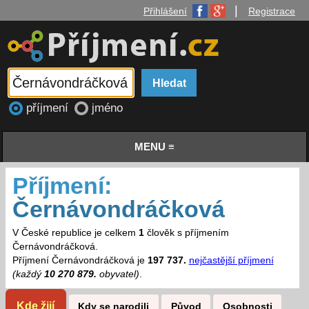
|
Přihlášení
Registrace
příjmení
jméno
MENU ≡
Příjmení:
Černávondráčková
V České republice je celkem
1
člověk s příjmením
Černávondráčková.
Příjmení Černávondráčková je
197 737.
nejčastější příjmení
(každý
10 270 879.
obyvatel)
.
Kde žijí
Kdy se narodili
Původ
Osobnosti