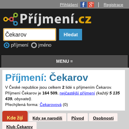
|
Přihlášení
Registrace
příjmení
jméno
MENU ≡
Příjmení:
Čekarov
V České republice jsou celkem
2
lidé s příjmením Čekarov.
Příjmení Čekarov je
164 509.
nejčastější příjmení
(každý
5 135
439.
obyvatel)
.
Přechýlená forma:
Čekarovová
(0)
Kde žijí
Kdy se narodili
Původ
Osobnosti
Klub Čekarov