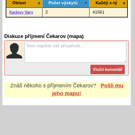
Oblast
Počet výskytů
Každý x-tý
Karlovy Vary
2
41561
Diskuze příjmení Čekarov (mapa)
Znáš někoho s příjmením
Čekarov
?
Pošli mu
jeho mapu!