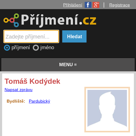
|
Přihlášení
Registrace
příjmení
jméno
MENU ≡
Tomáš Kodýdek
Napsat zprávu
Bydliště:
Pardubický