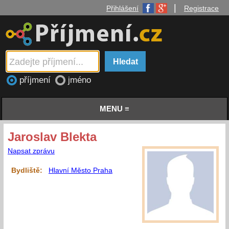
|
Přihlášení
Registrace
příjmení
jméno
MENU ≡
Jaroslav Blekta
Napsat zprávu
Bydliště:
Hlavní Město Praha