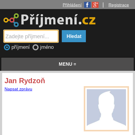
|
Přihlášení
Registrace
příjmení
jméno
MENU ≡
Jan Rydzoň
Napsat zprávu