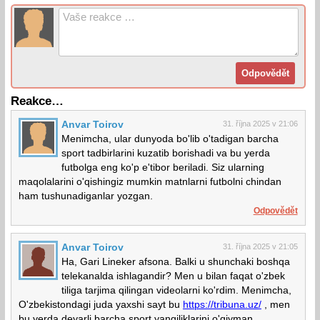
Reakce…
Anvar Toirov
31. října 2025 v 21:06
Menimcha, ular dunyoda bo'lib o'tadigan barcha
sport tadbirlarini kuzatib borishadi va bu yerda
futbolga eng ko'p e'tibor beriladi. Siz ularning
maqolalarini o'qishingiz mumkin matnlarni futbolni chindan
ham tushunadiganlar yozgan.
Odpovědět
Anvar Toirov
31. října 2025 v 21:05
Ha, Gari Lineker afsona. Balki u shunchaki boshqa
telekanalda ishlagandir? Men u bilan faqat o'zbek
tiliga tarjima qilingan videolarni ko'rdim. Menimcha,
O'zbekistondagi juda yaxshi sayt bu
https://tribuna.uz/
, men
bu yerda deyarli barcha sport yangiliklarini o'qiyman.