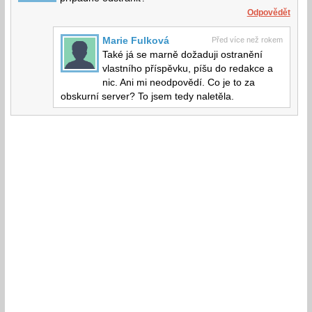
Odpovědět
Marie Fulková
Před více než rokem
Také já se marně dožaduji ostranění
vlastního příspěvku, píšu do redakce a
nic. Ani mi neodpovědí. Co je to za
obskurní server? To jsem tedy naletěla.