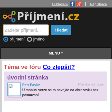
|
Přihlášení
Registrace
příjmení
jméno
MENU ≡
Téma ve fóru
Co zlepšit?
úvodní stránka
Petr Pavlín
Před více než rokem
U mobilní verze se to nevejde na obrazovku bez
posouvání