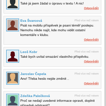
Také já jsem žádal o úpravu v textu ! A nic!
Odpovědět
Eva Švarcová
Před více než rokem
Psát na mobilu příspěvek je psani téměř poslepu.
Nemohu nikde najít, kde mohu vidět ostatní
komentáře v klubu.
Odpovědět
Leoš Kobr
Před více než rokem
Také bych uvítal smazání vlastního příspěvku.
Odpovědět
Jaroslav Čepela
Před více než rokem
Ano! Třeba heslo nejde změnit ..
Odpovědět
Zdeňka Palečková
Před více než rokem
Proč se nedají uvedené informace opravit, doplnit
případně odstranit?