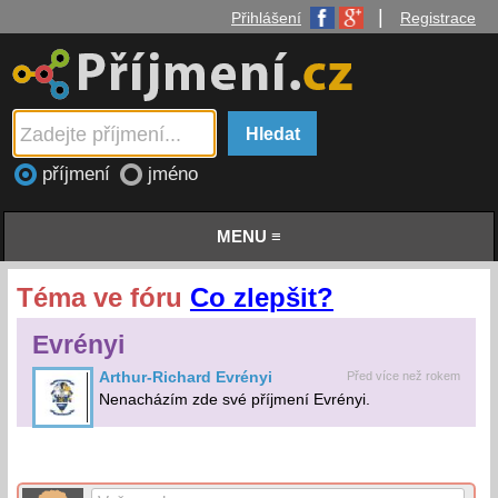
|
Přihlášení
Registrace
příjmení
jméno
MENU ≡
Téma ve fóru
Co zlepšit?
Evrényi
Arthur-Richard Evrényi
Před více než rokem
Nenacházím zde své příjmení Evrényi.