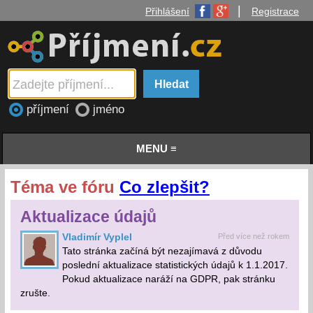
|
Přihlášení
Registrace
příjmení
jméno
MENU ≡
Téma ve fóru
Co zlepšit?
Aktualizace údajů
Vladimír Vyplel
Před více než rokem
Tato stránka začíná být nezajímavá z důvodu
poslední aktualizace statistických údajů k 1.1.2017.
Pokud aktualizace naráží na GDPR, pak stránku
zrušte.