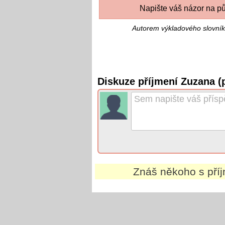
Napište váš názor na pů
Autorem výkladového slovník
Diskuze příjmení Zuzana (
Znáš někoho s př