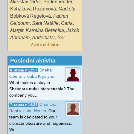
Miroslav Izidor
,
Bodenbender
,
Koháková Rozumová
,
Markéta
,
Bobková Regelová
,
Fabien
Gaidoum
,
Sára Natálie
,
Carla
,
Margit
,
Karolína Berenika
,
Jakob
Abraham
,
Abdelsatar
,
Bor
Zobrazit více
Poslední aktivita
Sneha
8. srpna v 12:57
Oberoi v klubu Krystýna:
What makes a stay in
Shahdara truly unforgettable? The
company you…
Chanchal
7. srpna v 14:24
Rani v klubu Henim:
Our
team is dedicated to your
ultimate pleasure and happiness.
We…