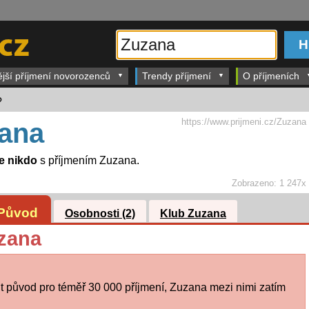
ější příjmení novorozenců
Trendy příjmení
O příjmeních
?
https://www.prijmeni.cz/Zuzana
ana
je nikdo
s příjmením Zuzana.
Zobrazeno:
1 247x
Původ
Osobnosti (2)
Klub Zuzana
zana
 původ pro téměř 30 000 příjmení, Zuzana mezi nimi zatím