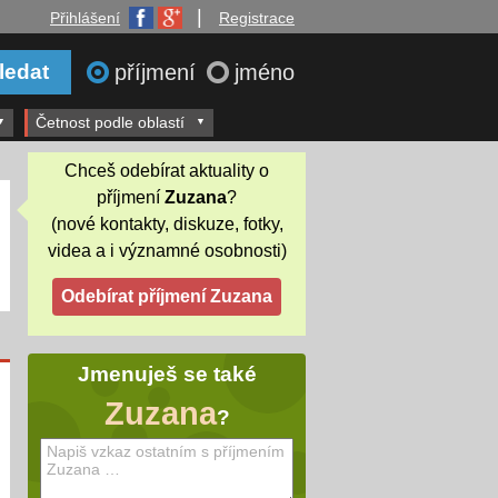
|
Přihlášení
Registrace
příjmení
jméno
Četnost podle oblastí
Chceš odebírat aktuality o
příjmení
Zuzana
?
(nové kontakty, diskuze, fotky,
videa a i významné osobnosti)
Jmenuješ se také
Zuzana
?