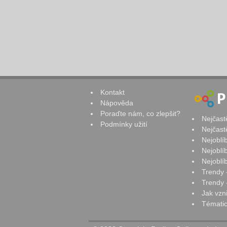
Kontakt
Nápověda
Poraďte nám, co zlepšit?
Nejčast
Podmínky užití
Nejčast
Nejoblí
Nejoblí
Nejoblí
Trendy 
Trendy -
Jak vzn
Tématic