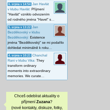
Jan Havlát
6. srpna v 14:54
v klubu Havlát:
Příjmení
"Havlát" vzniklo odvozením
od rodného jména "Havel" s…
Jan
5. srpna v 13:22
Bezděkovský v klubu
Bezděkovský:
Existence
jména "Bezděkovský" se mi podařilo
dohledat minimálně k roku…
Chanchal
4. srpna v 10:21
Rani v klubu Vika:
They
transform ordinary
moments into extraordinary
memories. We curate…
Chceš odebírat aktuality o
příjmení
Zuzana
?
(nové kontakty, diskuze, fotky,