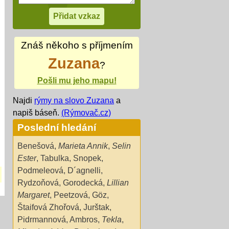
Znáš někoho s příjmením
Zuzana
?
Pošli mu jeho mapu!
Najdi
rýmy na slovo Zuzana
a
napiš báseň.
(Rýmovač.cz)
Poslední hledání
Benešová
,
Marieta Annik
,
Selin
Ester
,
Tabulka
,
Snopek
,
Podmeleová
,
D´agnelli
,
Rydzoňová
,
Gorodecká
,
Lillian
Margaret
,
Peetzová
,
Göz
,
Štaifová Zhořová
,
Jurštak
,
Pidrmannová
,
Ambros
,
Tekla
,