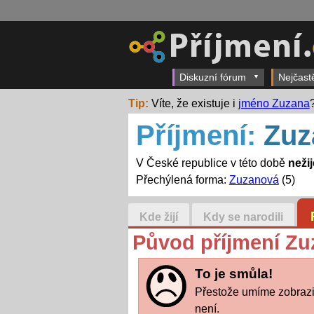
Diskuzní fórum
Nejčast
Tip:
Víte, že existuje i
jméno Zuzana
Příjmení:
Zuz
V České republice v této době
neži
Přechýlená forma:
Zuzanová
(5)
Kde žijí
Kdy se narodili
Původ příjmení Zu
To je smůla!
Přestože umíme zobrazit
není.