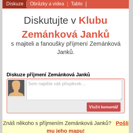
Diskuze
Obrázky a videa
Tablo
Diskutujte v
Klubu
Zemánková Janků
s majiteli a fanoušky příjmení Zemánková
Janků.
Diskuze příjmení Zemánková Janků
Znáš někoho s příjmením
Zemánková Janků
?
Pošli
mu jeho mapu!