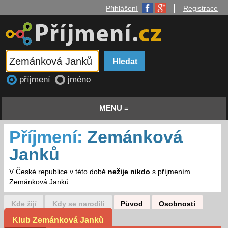
|
Přihlášení
Registrace
příjmení
jméno
MENU ≡
Příjmení:
Zemánková
Janků
V České republice v této době
nežije nikdo
s příjmením
Zemánková Janků.
Kde žijí
Kdy se narodili
Původ
Osobnosti
Klub Zemánková Janků