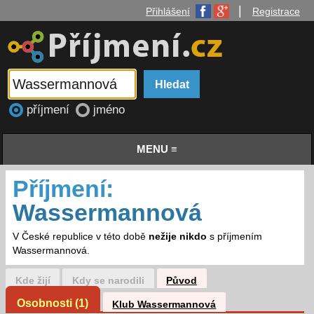
|
Přihlášení
Registrace
příjmení
jméno
MENU ≡
Příjmení:
Wassermannová
V České republice v této době
nežije nikdo
s příjmením
Wassermannová.
Kde žijí
Kdy se narodili
Původ
Osobnosti (1)
Klub Wassermannová