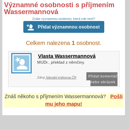
Významné osobnosti s příjmením
Wassermannová
Znáte významnou osobnost, která zde není?
Přidat významnou osobnost
Celkem nalezena
1
osobnost.
Vlasta Wassermannová
MUDr., překlad z němčiny.
Přidat komentář
Zdroj:
Národní knihovna ČR
nebo obrázek
Znáš někoho s příjmením
Wassermannová
?
Pošli
mu jeho mapu!