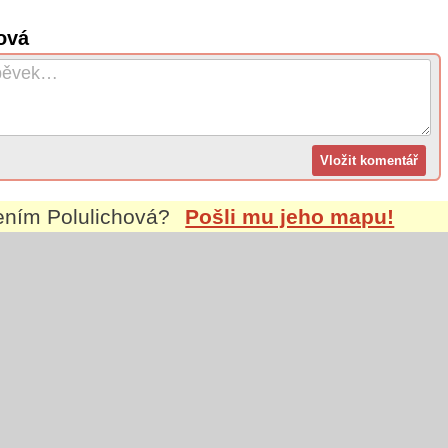
ová
mením
Polulichová
?
Pošli mu jeho mapu!