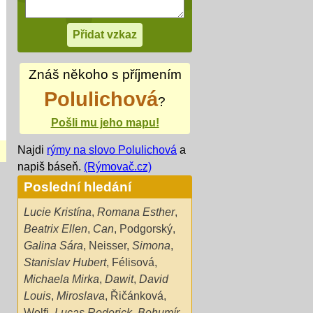
Znáš někoho s příjmením
Polulichová
?
Pošli mu jeho mapu!
Najdi
rýmy na slovo Polulichová
a
napiš báseň.
(Rýmovač.cz)
Poslední hledání
Lucie Kristína
,
Romana Esther
,
Beatrix Ellen
,
Can
,
Podgorský
,
Galina Sára
,
Neisser
,
Simona
,
Stanislav Hubert
,
Félisová
,
Michaela Mirka
,
Dawit
,
David
Louis
,
Miroslava
,
Řičánková
,
Wolfi
,
Lucas Roderick
,
Bohumír
,