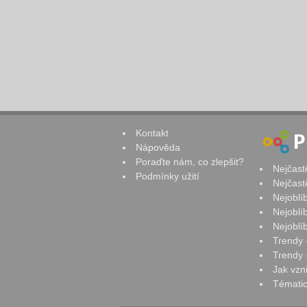
Kontakt
Nápověda
Poraďte nám, co zlepšit?
Nejčast
Podmínky užití
Nejčast
Nejoblí
Nejoblí
Nejoblí
Trendy 
Trendy -
Jak vzn
Tématic