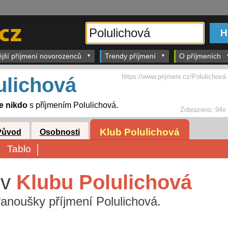
ější příjmení novorozenců
Trendy příjmení
O příjmeních
https://www.prijmeni.cz/Polulichová
ulichová
je nikdo
s příjmením Polulichová.
Zobrazeno:
94x
Klub Polulichová
Původ
Osobnosti
Tablo
 v
Klubu Polulichová
 fanoušky příjmení Polulichová.