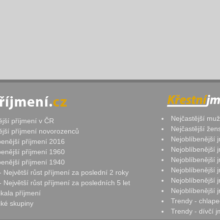
Nejčastější mu
ější příjmení v ČR
Nejčastější že
ější příjmení novorozenců
Nejoblíbenější
benější příjmení 2016
Nejoblíbenější
benější příjmení 1960
Nejoblíbenější
benější příjmení 1940
Nejoblíbenější
- Největší růst příjmení za poslední 2 roky
Nejoblíbenější
 Největší růst příjmení za posledních 5 let
Nejoblíbenější
ikala příjmení
Trendy - chlape
ké skupiny
Trendy - dívčí 