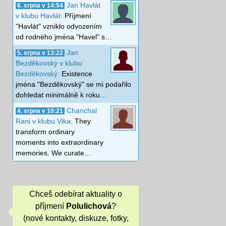
Jan Havlát
6. srpna v 14:54
v klubu Havlát:
Příjmení
"Havlát" vzniklo odvozením
od rodného jména "Havel" s…
Jan
5. srpna v 13:22
Bezděkovský v klubu
Bezděkovský:
Existence
jména "Bezděkovský" se mi podařilo
dohledat minimálně k roku…
Chanchal
4. srpna v 10:21
Rani v klubu Vika:
They
transform ordinary
moments into extraordinary
memories. We curate…
Chceš odebírat aktuality o
příjmení
Polulichová
?
(nové kontakty, diskuze, fotky,