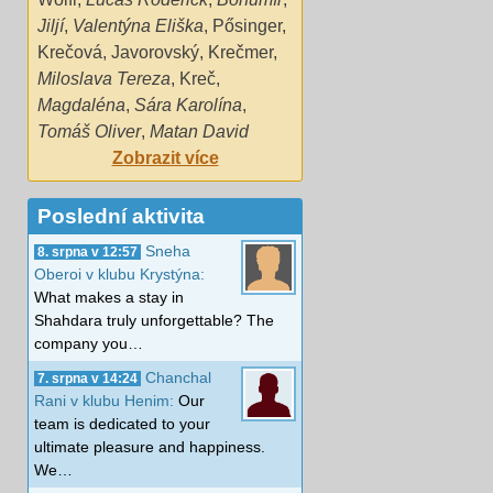
Jiljí
,
Valentýna Eliška
,
Pősinger
,
Krečová
,
Javorovský
,
Krečmer
,
Miloslava Tereza
,
Kreč
,
Magdaléna
,
Sára Karolína
,
Tomáš Oliver
,
Matan David
Zobrazit více
Poslední aktivita
Sneha
8. srpna v 12:57
Oberoi v klubu Krystýna:
What makes a stay in
Shahdara truly unforgettable? The
company you…
Chanchal
7. srpna v 14:24
Rani v klubu Henim:
Our
team is dedicated to your
ultimate pleasure and happiness.
We…