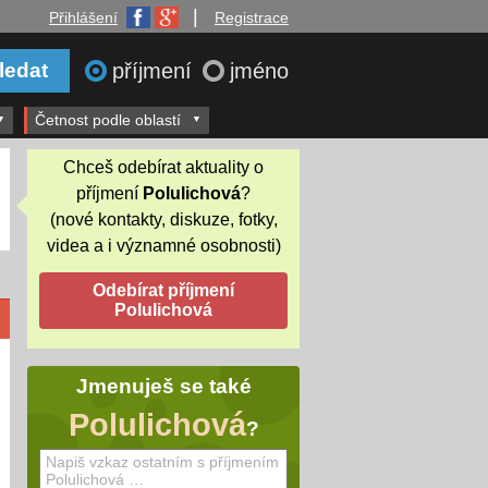
|
Přihlášení
Registrace
příjmení
jméno
Četnost podle oblastí
Chceš odebírat aktuality o
příjmení
Polulichová
?
(nové kontakty, diskuze, fotky,
videa a i významné osobnosti)
Jmenuješ se také
Polulichová
?