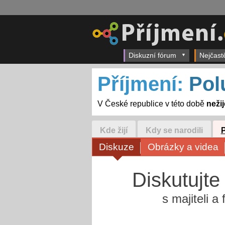
Diskuzní fórum
Nejčast
Příjmení:
Pol
V České republice v této době
neži
Kde žijí
Kdy se narodili
Diskuze
Obrázky a videa
Diskutujte
s majiteli a