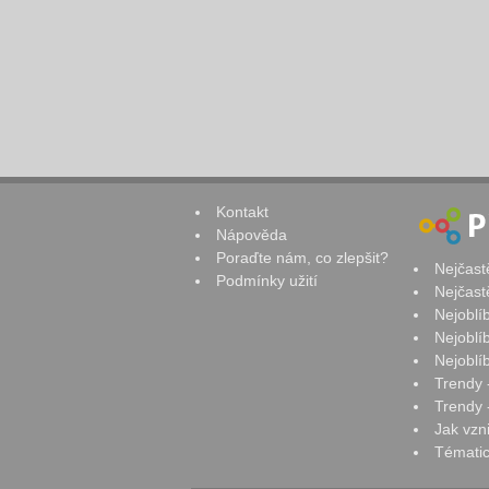
Kontakt
Nápověda
Poraďte nám, co zlepšit?
Nejčast
Podmínky užití
Nejčast
Nejoblí
Nejoblí
Nejoblí
Trendy 
Trendy -
Jak vzn
Tématic