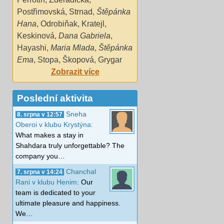
Postřimovská
,
Strnad
,
Štěpánka
Hana
,
Odrobiňak
,
Kratejl
,
Keskinová
,
Dana Gabriela
,
Hayashi
,
Maria Mlada
,
Štěpánka
Ema
,
Stopa
,
Škopová
,
Grygar
Zobrazit více
Poslední aktivita
Sneha
8. srpna v 12:57
Oberoi v klubu Krystýna:
What makes a stay in
Shahdara truly unforgettable? The
company you…
Chanchal
7. srpna v 14:24
Rani v klubu Henim:
Our
team is dedicated to your
ultimate pleasure and happiness.
We…