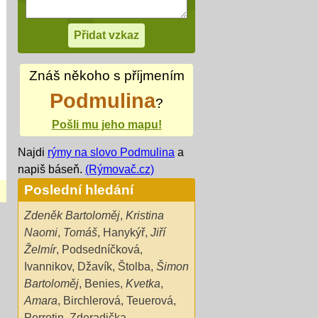
Znáš někoho s příjmením
Podmulina
?
Pošli mu jeho mapu!
Najdi
rýmy na slovo Podmulina
a
napiš báseň.
(Rýmovač.cz)
Poslední hledání
Zdeněk Bartoloměj
,
Kristina
Naomi
,
Tomáš
,
Hanykýř
,
Jiří
Želmír
,
Podsedníčková
,
Ivannikov
,
Džavík
,
Štolba
,
Šimon
Bartoloměj
,
Benies
,
Kvetka
,
Amara
,
Birchlerová
,
Teuerová
,
Perrotin
,
Zderadička
,