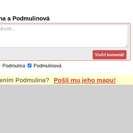
ina a Podmulinová
Podmulina
Podmulinová
mením
Podmulina
?
Pošli mu jeho mapu!