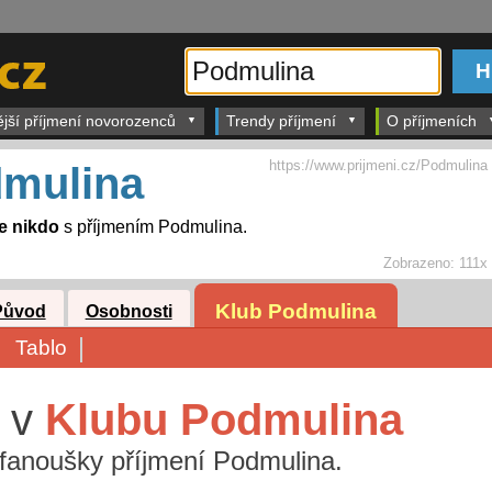
ější příjmení novorozenců
Trendy příjmení
O příjmeních
https://www.prijmeni.cz/Podmulina
mulina
je nikdo
s příjmením Podmulina.
Zobrazeno:
111x
Klub Podmulina
Původ
Osobnosti
Tablo
e v
Klubu Podmulina
a fanoušky příjmení Podmulina.