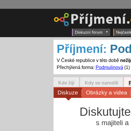
Diskuzní fórum
Nejčast
Příjmení:
Pod
V České republice v této době
neži
Přechýlená forma:
Podmulinová
(1)
Kde žijí
Kdy se narodili
Diskuze
Obrázky a videa
Diskutujt
s majiteli 