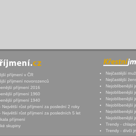
Nejčastější mu
ější příjmení v ČR
Nejčastější že
ější příjmení novorozenců
Nejoblíbenější
benější příjmení 2016
Nejoblíbenější
benější příjmení 1960
Nejoblíbenější
benější příjmení 1940
Nejoblíbenější
- Největší růst příjmení za poslední 2 roky
Nejoblíbenější
 Největší růst příjmení za posledních 5 let
Nejoblíbenější
ikala příjmení
Trendy - chlape
ké skupiny
Trendy - dívčí 