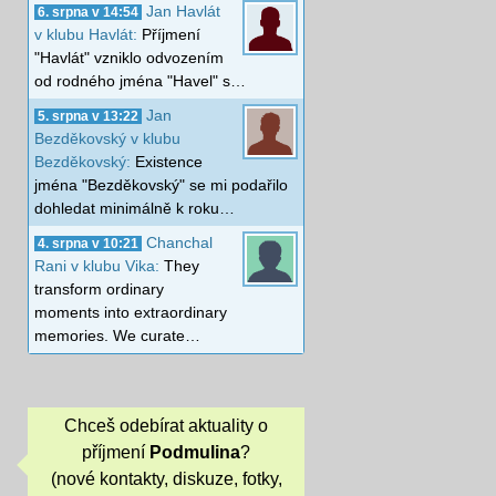
Jan Havlát
6. srpna v 14:54
v klubu Havlát:
Příjmení
"Havlát" vzniklo odvozením
od rodného jména "Havel" s…
Jan
5. srpna v 13:22
Bezděkovský v klubu
Bezděkovský:
Existence
jména "Bezděkovský" se mi podařilo
dohledat minimálně k roku…
Chanchal
4. srpna v 10:21
Rani v klubu Vika:
They
transform ordinary
moments into extraordinary
memories. We curate…
Chceš odebírat aktuality o
příjmení
Podmulina
?
(nové kontakty, diskuze, fotky,