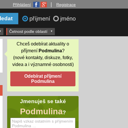
|
Přihlášení
Registrace
příjmení
jméno
Četnost podle oblastí
Chceš odebírat aktuality o
příjmení
Podmulina
?
(nové kontakty, diskuze, fotky,
videa a i významné osobnosti)
Jmenuješ se také
Podmulina
?