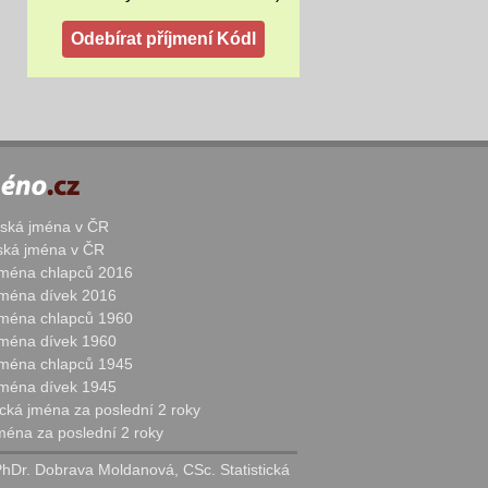
žská jména v ČR
nská jména v ČR
 jména chlapců 2016
 jména dívek 2016
 jména chlapců 1960
 jména dívek 1960
 jména chlapců 1945
 jména dívek 1945
cká jména za poslední 2 roky
jména za poslední 2 roky
PhDr. Dobrava Moldanová, CSc. Statistická