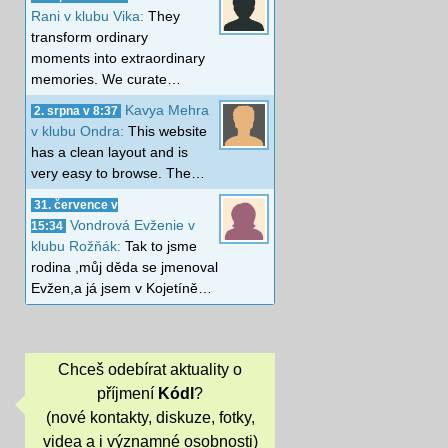
Rani v klubu Vika:
They
transform ordinary
moments into extraordinary
memories. We curate…
Kavya Mehra
2. srpna v 8:37
v klubu Ondra:
This website
has a clean layout and is
very easy to browse. The…
31. července v
Vondrová Evženie v
15:34
klubu Rožňák:
Tak to jsme
rodina ,můj děda se jmenoval
Evžen,a já jsem v Kojetíně…
Chceš odebírat aktuality o
příjmení
Kódl
?
(nové kontakty, diskuze, fotky,
videa a i významné osobnosti)