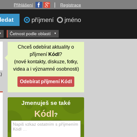
|
Přihlášení
Registrace
příjmení
jméno
Četnost podle oblastí
Chceš odebírat aktuality o
příjmení
Kódl
?
(nové kontakty, diskuze, fotky,
videa a i významné osobnosti)
)
Jmenuješ se také
Kódl
?