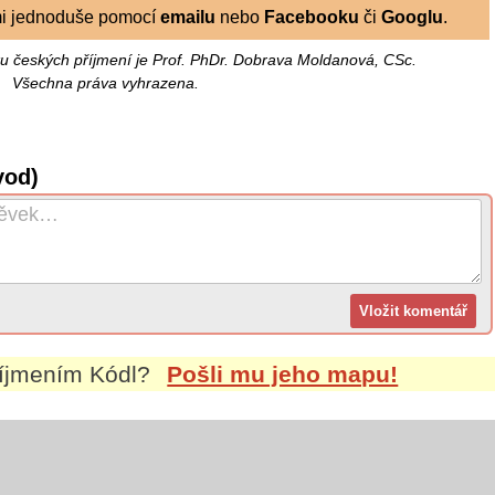
i jednoduše pomocí
emailu
nebo
Facebooku
či
Googlu
.
u českých příjmení je Prof. PhDr. Dobrava Moldanová, CSc.
Všechna práva vyhrazena.
vod)
říjmením
Kódl
?
Pošli mu jeho mapu!