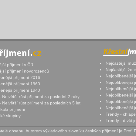
Nejčastější mu
ější příjmení v ČR
Nejčastější že
ější příjmení novorozenců
Nejoblíbenější
benější příjmení 2016
Nejoblíbenější
benější příjmení 1960
Nejoblíbenější
benější příjmení 1940
Nejoblíbenější
- Největší růst příjmení za poslední 2 roky
Nejoblíbenější
 Největší růst příjmení za posledních 5 let
Nejoblíbenější
ikala příjmení
Trendy - chlape
ké skupiny
Trendy - dívčí 
elé obsahu. Autorem výkladového slovníku českých příjmení je Prof. 