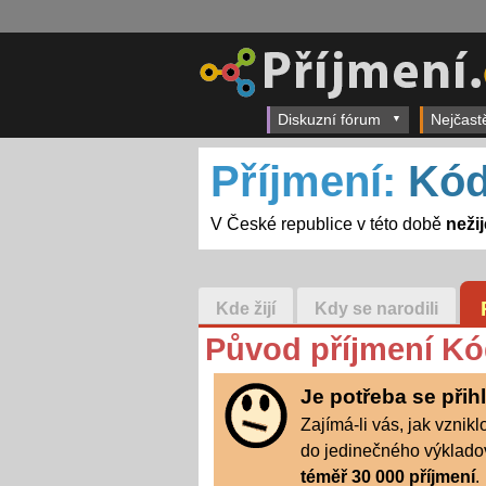
Diskuzní fórum
Nejčast
Příjmení:
Kód
V České republice v této době
neži
Kde žijí
Kdy se narodili
Původ příjmení Kó
Je potřeba se přih
Zajímá-li vás, jak vznikl
do jedinečného výkladov
téměř 30 000 příjmení
.