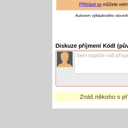
Přihlásit se
můžete velm
Autorem výkladového slovník
Diskuze příjmení Kódl (pů
Znáš někoho s p