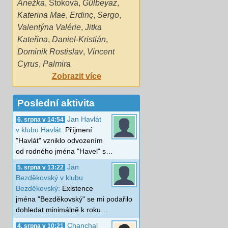
Anežka
,
Štoková
,
Gülbeyaz
,
Katerina Mae
,
Erdinç
,
Sergo
,
Valentýna Valérie
,
Jitka
Kateřina
,
Daniel-Kristián
,
Dominik Rostislav
,
Vincent
Cyrus
,
Palmira
Zobrazit více
Poslední aktivita
Jan Havlát
6. srpna v 14:54
v klubu Havlát:
Příjmení
"Havlát" vzniklo odvozením
od rodného jména "Havel" s…
Jan
5. srpna v 13:22
Bezděkovský v klubu
Bezděkovský:
Existence
jména "Bezděkovský" se mi podařilo
dohledat minimálně k roku…
Chanchal
4. srpna v 10:21