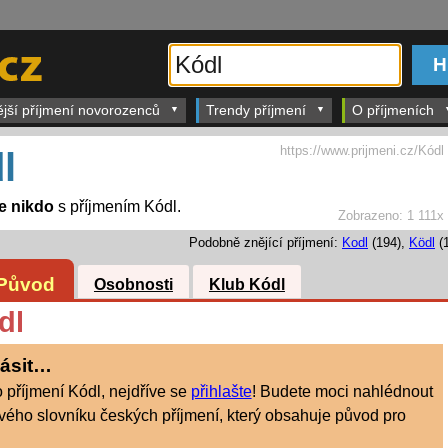
ější příjmení novorozenců
Trendy příjmení
O příjmeních
https://www.prijmeni.cz/Kódl
l
je nikdo
s příjmením Kódl.
Zobrazeno:
1 111x
Podobně znějící příjmení:
Kodl
(194),
Ködl
(1
Původ
Osobnosti
Klub Kódl
dl
lásit…
o příjmení Kódl, nejdříve se
přihlašte
! Budete moci nahlédnout
ého slovníku českých příjmení, který obsahuje původ pro