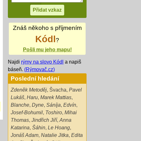
Znáš někoho s příjmením
Kódl
?
Pošli mu jeho mapu!
Najdi
rýmy na slovo Kódl
a napiš
báseň.
(Rýmovač.cz)
Poslední hledání
Zdeněk Metoděj
,
Švacha
,
Pavel
Lukáš
,
Haru
,
Marek Mattias
,
Blanche
,
Dyne
,
Sáníja
,
Edvín
,
Josef-Bohumil
,
Toshiro
,
Mihai
Thomas
,
Jindřich Jiří
,
Anna
Katarina
,
Šáhin
,
Le Hoang
,
Jonáš Adam
,
Natalie Jitka
,
Edita