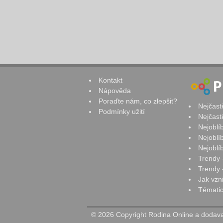
Kontakt
Nápověda
Poraďte nám, co zlepšit?
Nejčast
Podmínky užití
Nejčast
Nejoblí
Nejoblí
Nejoblí
Trendy 
Trendy -
Jak vzn
Tématic
© 2026 Copyright Rodina Online a dodavat