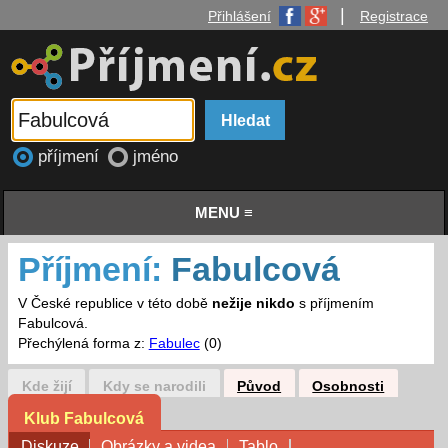
|
Přihlášení
Registrace
příjmení
jméno
MENU ≡
Příjmení:
Fabulcová
V České republice v této době
nežije nikdo
s příjmením
Fabulcová.
Přechýlená forma z:
Fabulec
(0)
Kde žijí
Kdy se narodili
Původ
Osobnosti
Klub Fabulcová
Diskuze
Obrázky a videa
Tablo